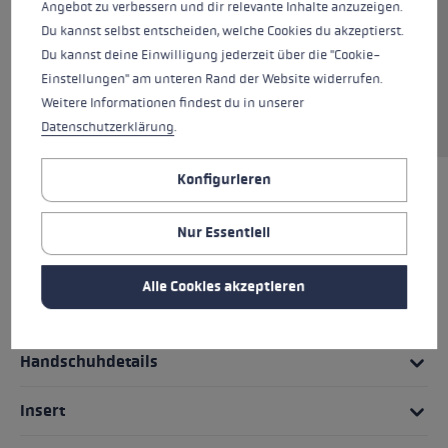
Angebot zu verbessern und dir relevante Inhalte anzuzeigen.
und trocken. Durch das Trigger 3D System
Du kannst selbst entscheiden, welche Cookies du akzeptierst.
kannst du kinderleicht innerhalb von Sekunden
Du kannst deine Einwilligung jederzeit über die "Cookie-
in den Stock einklicken und hast dann eine
Einstellungen" am unteren Rand der Website widerrufen.
direkte Verbindung zwischen Handschuh und
Weitere Informationen findest du in unserer
Stock und somit die beste Kraftübertragung.
Datenschutzerklärung
.
Konfigurieren
HIGHLIGHTS
Nur Essentiell
Griff - Schlaufe/Handschuh System
Alle Cookies akzeptieren
Passform
Handschuhdetails
Insert