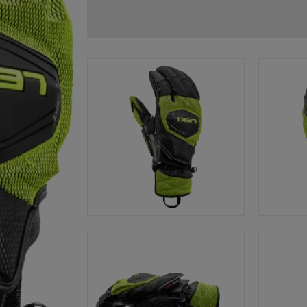
Zubehör & Ersatzteile
ne Handschuhgröße
hren →