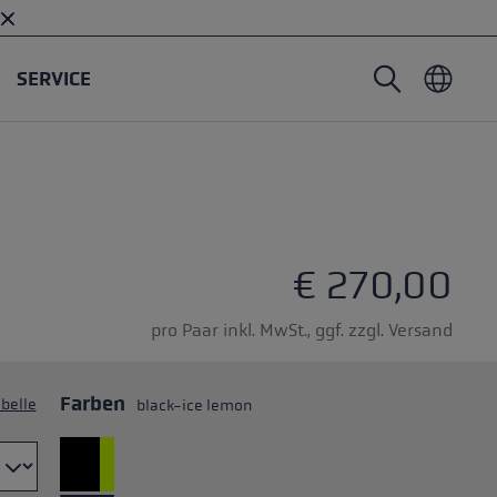
SERVICE
Nordic Walking Stöcke
Skitouren Handschuhe
Headwear
Trailrunning
Fixlänge
Wasserdichte Handschuhe
Stöcke
Vario
Fäustlinge
Handschuhe
€ 270,00
Gummipuffer
Leichte Handschuhe
pro Paar inkl. MwSt., ggf. zzgl. Versand
Farben
belle
black-ice lemon
öcken