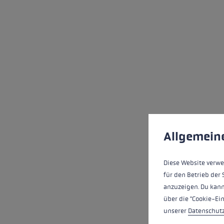
Cookie-Voreinstell
Diese Website verwe
Allgemein
Diese Website verwe
für den Betrieb der 
anzuzeigen. Du kann
über die "Cookie-Ei
unserer
Datenschut