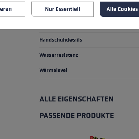
ieren
Nur Essentiell
Alle Cookies
Griff - Schlaufe/Handschuh System
Passform
Handschuhdetails
Wasserresistenz
Wärmelevel
ALLE EIGENSCHAFTEN
PASSENDE PRODUKTE
Produktgalerie überspringen