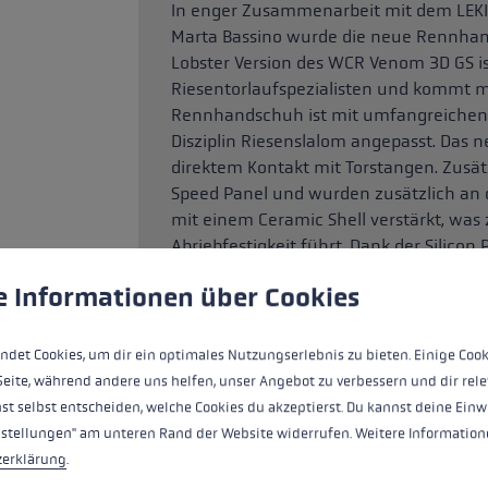
In enger Zusammenarbeit mit dem LEKI
Marta Bassino wurde die neue Rennhand
Lobster Version des WCR Venom 3D GS is
Riesentorlaufspezialisten und kommt mi
Rennhandschuh ist mit umfangreichen P
Disziplin Riesenslalom angepasst. Das n
direktem Kontakt mit Torstangen. Zusät
Speed Panel und wurden zusätzlich an
mit einem Ceramic Shell verstärkt, was
Abriebfestigkeit führt. Dank der Silicon
ungen
ndet Cookies, um eine bestmögliche Erfahrung bieten zu kö
Griffigkeit in der Innenhand und somit 
e Informationen über Cookies
passenderen Sitz des Handschuhs besitz
Handgelenk. Die individuell justierbare
direkten Griffkontakt und noch effizien
ndet Cookies, um dir ein optimales Nutzungserlebnis zu bieten. Einige Cook
Seite, während andere uns helfen, unser Angebot zu verbessern und dir rele
st selbst entscheiden, welche Cookies du akzeptierst. Du kannst deine Einw
nstellungen" am unteren Rand der Website widerrufen. Weitere Informatione
HIGHLIGHTS
zerklärung
.