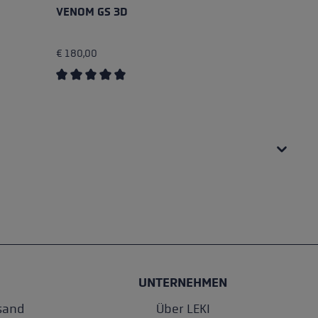
VENOM GS 3D
W
€ 180,00
€ 
on 5 Sternen
Durchschnittliche Bewertung von 5 von 5 Sternen
Du
UNTERNEHMEN
sand
Über LEKI