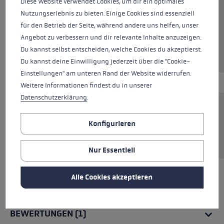
Diese Website verwendet Cookies, um dir ein optimales
Nutzungserlebnis zu bieten. Einige Cookies sind essenziell
Farben
neonyellow
für den Betrieb der Seite, während andere uns helfen, unser
Angebot zu verbessern und dir relevante Inhalte anzuzeigen.
Du kannst selbst entscheiden, welche Cookies du akzeptierst.
Du kannst deine Einwilligung jederzeit über die "Cookie-
Einstellungen" am unteren Rand der Website widerrufen.
Weitere Informationen findest du in unserer
Datenschutzerklärung
.
Ersatzteller Alpine Racing für alle LEKI Spitzen
Konfigurieren
mit Gewinde. Der Wechsel funktioniert ohne
Werkzeug.
Nur Essentiell
Alle Cookies akzeptieren
ALLE EIGENSCHAFTEN
BEWERTUNGEN (1)