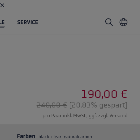
LE
SERVICE
Nordic Walking Stöcke
Tourenhandschuhe
Headwear
Trailrunning
Fixlänge
Wasserdichte Handschuhe
Stöcke
Vario
Fäustlinge
Handschuhe
Gummipuffer
Leichte Handschuhe
5 Sternen
190,00 €
Regulärer Preis:
240,00 €
(20.83% gespart)
pro Paar inkl. MwSt., ggf. zzgl. Versand
öcken
Farben
black-clear-naturalcarbon