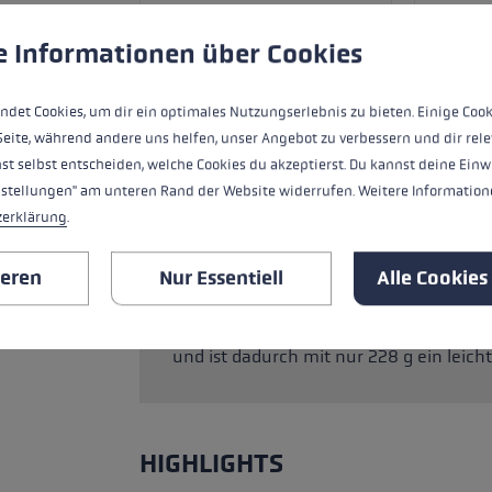
ungen
ndet Cookies, um eine bestmögliche Erfahrung bieten zu kö
e Informationen über Cookies
ndet Cookies, um dir ein optimales Nutzungserlebnis zu bieten. Einige Cook
Der Black Series FX Carbon ist dein exkl
Seite, während andere uns helfen, unser Angebot zu verbessern und dir rele
entwickelten Aergon Air ausgestattet, d
st selbst entscheiden, welche Cookies du akzeptierst. Du kannst deine Einw
wurde in allen Details verbessert und i
nstellungen" am unteren Rand der Website widerrufen. Weitere Informatione
Dank spezieller Hohlraumtechnologie 
zerklärung
.
großen, unterstützenden Flächen, die
entsprechen, ermöglicht werden. Maxim
ieren
Nur Essentiell
Alle Cookies
der gummierte Griffrücken des Aergon A
Handgelenk zu einer optimalen Führung
Sicherheit am Berg bei. Der extrem leic
und ist dadurch mit nur 228 g ein leich
HIGHLIGHTS