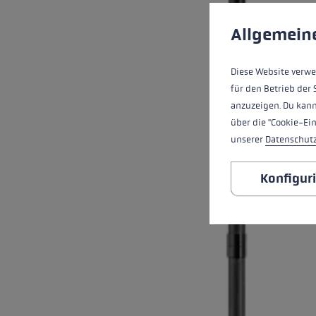
Cookie-Voreinstell
Diese Website verwe
Allgemein
Diese Website verwe
für den Betrieb der 
anzuzeigen. Du kann
über die "Cookie-Ei
unserer
Datenschut
Konfigur