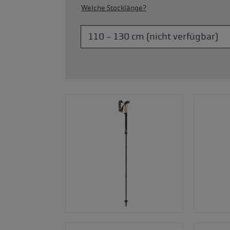
Welche Stocklänge?
Zubehör & Ersatzteile
ne Handschuhgröße
hren →