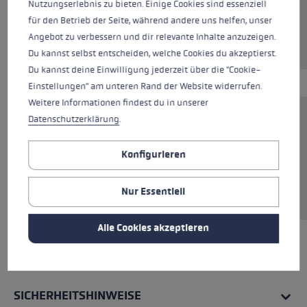
Nutzungserlebnis zu bieten. Einige Cookies sind essenziell
für den Betrieb der Seite, während andere uns helfen, unser
Angebot zu verbessern und dir relevante Inhalte anzuzeigen.
Du kannst selbst entscheiden, welche Cookies du akzeptierst.
Du kannst deine Einwilligung jederzeit über die "Cookie-
Einstellungen" am unteren Rand der Website widerrufen.
Weitere Informationen findest du in unserer
Datenschutzerklärung
.
Die Shark Langlauftasche ist die perfekte
Lösung um deine Stöcke geschützt und
Konfigurieren
komfortabel aufzubewahren. Durch die Tube
lässt sich die Länge der Tasche individuell
einstellen.
Nur Essentiell
Alle Cookies akzeptieren
ALLE EIGENSCHAFTEN
SICHERHEITSHINWEISE