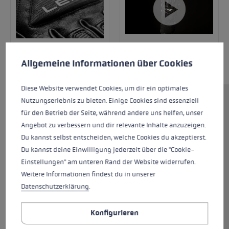
Cookie-Voreinstellungen
Diese Website verwendet Cookies, um eine bestmögliche Er
Allgemeine Informationen über Cookies
Diese Website verwendet Cookies, um dir ein optimales
Nutzungserlebnis zu bieten. Einige Cookies sind essenziell
Der Griffin Pro 3D Women ist perfekt für
für den Betrieb der Seite, während andere uns helfen, unser
ambitionierte Skifahrerinnen, die einen
Angebot zu verbessern und dir relevante Inhalte anzuzeigen.
stabilen und schützenden Handschuh suchen,
Du kannst selbst entscheiden, welche Cookies du akzeptierst.
da er einige Elemente der Rennhandschuhe
Du kannst deine Einwilligung jederzeit über die "Cookie-
aufgreift. Die Außenhand besteht aus Premium
Einstellungen" am unteren Rand der Website widerrufen.
Ziegenleder, Softshell und Neopren, die
Weitere Informationen findest du in unserer
Innenhand ebenfalls aus 100% Ziegenleder mit
Datenschutzerklärung
.
einem zusätzlichen Grip Patch aus Silicone
Nash. Das sorgt für einen hohen Tragekomfort
Konfigurieren
und gleichzeitig hohen Grip am Stock. Die
Primaloft® Gold Isolierung in Kombination mit