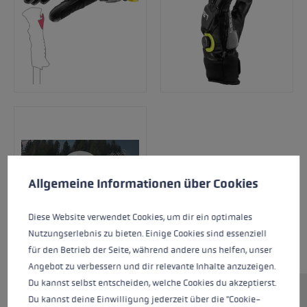
Cookie-Voreinstellungen
Diese Website verwendet Cookies, um eine bestmögliche Er
Allgemeine Informationen über Cookies
Diese Website verwendet Cookies, um dir ein optimales
Nutzungserlebnis zu bieten. Einige Cookies sind essenziell
für den Betrieb der Seite, während andere uns helfen, unser
Angebot zu verbessern und dir relevante Inhalte anzuzeigen.
Du kannst selbst entscheiden, welche Cookies du akzeptierst.
Du kannst deine Einwilligung jederzeit über die "Cookie-
Der Griffin Tune 3D BOA® ist mit dem BOA® Fit