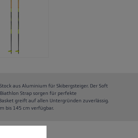
Stock aus Aluminium für Skibergsteiger. Der Soft
e Biathlon Strap sorgen für perfekte
asket greift auf allen Untergründen zuverlässig.
cm bis 145 cm verfügbar.
nnen.
Mehr Informationen ...