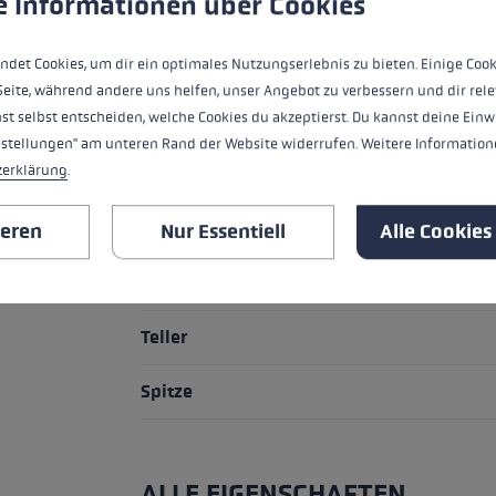
HIGHLIGHTS
e Informationen über Cookies
ndet Cookies, um dir ein optimales Nutzungserlebnis zu bieten. Einige Cook
Griff - Schlaufe/Handschuh System
Seite, während andere uns helfen, unser Angebot zu verbessern und dir rele
st selbst entscheiden, welche Cookies du akzeptierst. Du kannst deine Einw
Griff
nstellungen" am unteren Rand der Website widerrufen. Weitere Informatione
zerklärung
.
Schlaufe
Griffverlängerung
ieren
Nur Essentiell
Alle Cookies
Rohr Material
Teller
Spitze
ALLE EIGENSCHAFTEN