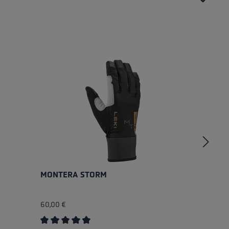
MONTERA STORM
B
60,00 €
45