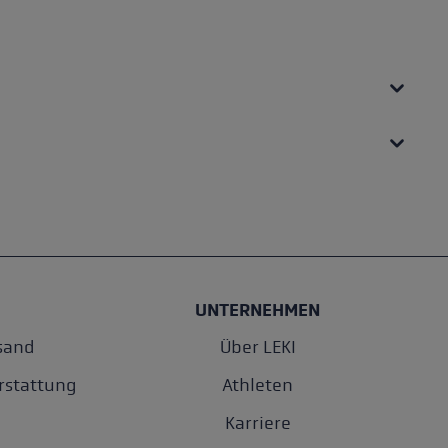
Durchschnittliche Bewertung von 4.5 von 5 Sterne
UNTERNEHMEN
sand
Über LEKI
rstattung
Athleten
Karriere