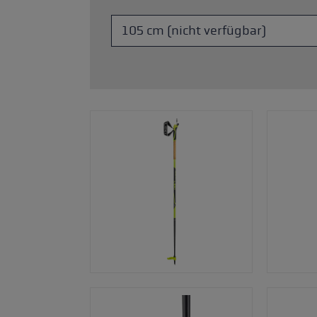
Zubehör & Ersatzteile
ne Handschuhgröße
hren →