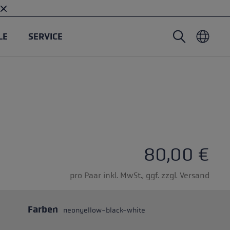
LE
SERVICE
Nordic Walking Stöcke
Tourenhandschuhe
Headwear
Trailrunning
Fixlänge
Wasserdichte Handschuhe
Stöcke
Vario
Fäustlinge
Handschuhe
Gummipuffer
Leichte Handschuhe
 Sternen
80,00 €
pro Paar inkl. MwSt., ggf. zzgl. Versand
Farben
neonyellow-black-white
öcken