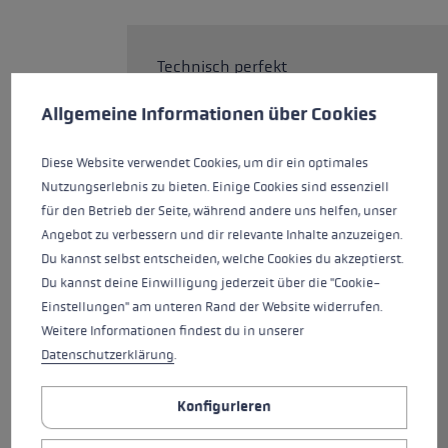
Technisch perfekt
Cookie-Voreinstellungen
Diese Website verwendet Cookies, um eine bestmögliche Er
ausgestatteter Nordic Walking
Allgemeine Informationen über Cookies
Stock. Ob asphaltierte Straße,
Feldweg oder Trail - der Smart
Pacer Lite ist dein idealer
Diese Website verwendet Cookies, um dir ein optimales
Begleiter. Der einteilige Stock aus
Nutzungserlebnis zu bieten. Einige Cookies sind essenziell
85% Carbon punktet mit
für den Betrieb der Seite, während andere uns helfen, unser
ausgezeichneter Kombination
Angebot zu verbessern und dir relevante Inhalte anzuzeigen.
aus Langlebigkeit, Gewicht und
Du kannst selbst entscheiden, welche Cookies du akzeptierst.
Kraftübertragung. Er ist
Du kannst deine Einwilligung jederzeit über die "Cookie-
ausgestattet mit dem neuen
Einstellungen" am unteren Rand der Website widerrufen.
Nordic Shark, eine perfekte Griff
Weitere Informationen findest du in unserer
-Schlaufen-Technologie,
Datenschutzerklärung
.
konstruiert für die nordischen
Disziplinen. Durch den neuen
Konfigurieren
Griff bekommst bei deinem