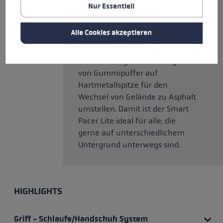
Training exakte Führung,
Nur Essentiell
Kontrolle und Kraftübertragung
auf den Stock und kannst so
Alle Cookies akzeptieren
effektiv trainieren. Außerdem
lässt sich die Smart Tip 2.0 in
einem Handgriff werkzeuglos
von Gummipuffer auf
Hartmetallspitze für den
Wechsel von Gelände zu Asphalt
umstellen. Damit ist der Smart
Pacer Lite ideal für alle, die
gerne auf unterschiedlichem
Untergrund unterwegs sind.
HIGHLIGHTS
Griff - Schlaufe/Handschuh System