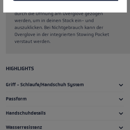
Loop des Shark Handschuhs kann ganz einfach
durch die Öffnung am Overglove gezogen
werden, um in deinen Stock ein- und
auszuklicken. Bei Nichtgebrauch kann der
Overglove in der integrierten Stowing Pocket
verstaut werden.
HIGHLIGHTS
Griff - Schlaufe/Handschuh System
Passform
Handschuhdetails
Wasserresistenz