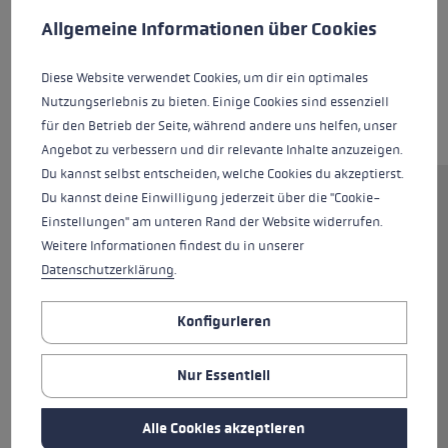
Allgemeine Informationen über Cookies
Diese Website verwendet Cookies, um dir ein optimales
Nutzungserlebnis zu bieten. Einige Cookies sind essenziell
für den Betrieb der Seite, während andere uns helfen, unser
Angebot zu verbessern und dir relevante Inhalte anzuzeigen.
Du kannst selbst entscheiden, welche Cookies du akzeptierst.
Du kannst deine Einwilligung jederzeit über die "Cookie-
Bei intensiven Trail Running Rennen solltest du
Einstellungen" am unteren Rand der Website widerrufen.
den Ultratrail Overglove immer im Gepäck
Weitere Informationen findest du in unserer
haben. Bei Regen kannst du den Overglove
Datenschutzerklärung
.
easy über die normalen Trail Running
Handschuhe ziehen. Der wasserdichte
Konfigurieren
Overglove besteht aus Rip Line light Material
mit zusätzlichem Silicone Palm Grip, sodass du
trotz Nässe den besten Grip am Stock hast.
Nur Essentiell
Durch die Shark System Öffnung kann der
Overglove variabel mit einem normalen oder
Alle Cookies akzeptieren
einem Shark Handschuh getragen werden. Der