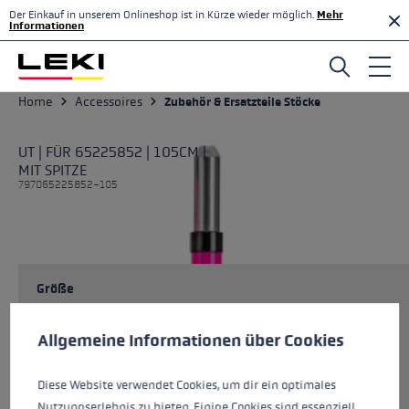
Der Einkauf in unserem Onlineshop ist in Kürze wieder möglich.
Mehr
Zum Hauptinhalt springen
Informationen
Home
Accessoires
Zubehör & Ersatzteile Stöcke
UT | FÜR 65225852 | 105CM |
MIT SPITZE
797065225852-105
Größe
Cookie-Voreinstellungen
Diese Website verwendet Cookies, um eine bestmögliche Er
Allgemeine Informationen über Cookies
Farben
multi
Diese Website verwendet Cookies, um dir ein optimales
Nutzungserlebnis zu bieten. Einige Cookies sind essenziell