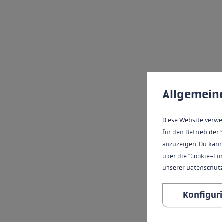
Cookie-Voreinstell
Diese Website verwe
Allgemein
Diese Website verwe
für den Betrieb der 
anzuzeigen. Du kann
über die "Cookie-Ei
unserer
Datenschut
Konfigur