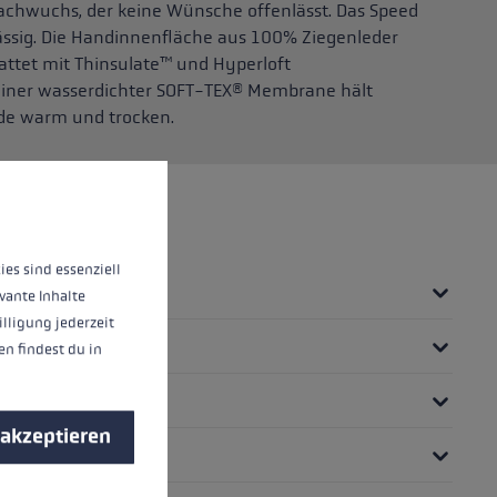
nnachwuchs, der keine Wünsche offenlässt. Das Speed
ssig. Die Handinnenfläche aus 100% Ziegenleder
stattet mit Thinsulate™ und Hyperloft
 einer wasserdichter SOFT-TEX® Membrane hält
de warm und trocken.
nnen.
Mehr Informationen ...
ies sind essenziell
vante Inhalte
illigung jederzeit
n findest du in
 akzeptieren