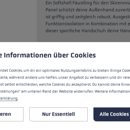
Ein Softshell Fäustling für den Skiren
Panel schützt deine Außenhand zuverlä
ist griffig und zeitgleich robust. Ausge
Funktionsisolation in Kombination mit
dieser sportliche Handschuh deine Hän
ungen
ndet Cookies, um eine bestmögliche Erfahrung bieten zu kö
e Informationen über Cookies
HIGHLIGHTS
ndet Cookies, um dir ein optimales Nutzungserlebnis zu bieten. Einige Cook
Griff - Schlaufe/Handschuh System
Seite, während andere uns helfen, unser Angebot zu verbessern und dir rele
st selbst entscheiden, welche Cookies du akzeptierst. Du kannst deine Einw
Passform
nstellungen" am unteren Rand der Website widerrufen. Weitere Informatione
zerklärung
.
Handschuhdetails
ieren
Nur Essentiell
Alle Cookies
Insert