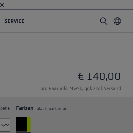
SERVICE
Nordic Walking Stöcke
Skitouren Handschuhe
Headwear
Trailrunning
Fixlänge
Wasserdichte Handschuhe
Stöcke
Vario
Fäustlinge
Handschuhe
€ 140,00
Gummipuffer
Leichte Handschuhe
pro Paar inkl. MwSt., ggf. zzgl. Versand
Farben
belle
black-ice lemon
öcken