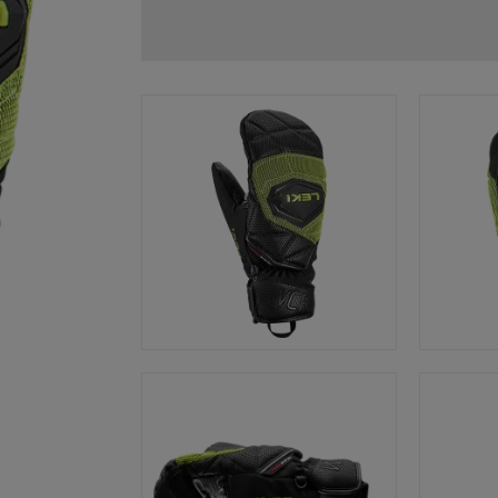
Zubehör & Ersatzteile
ne Handschuhgröße
hren →