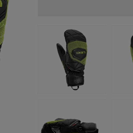
Zubehör & Ersatzteile
ne Handschuhgröße
hren →