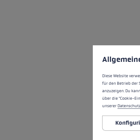
Cookie-Voreinstell
Diese Website verwe
Allgemein
Diese Website verwe
für den Betrieb der 
anzuzeigen. Du kann
über die "Cookie-Ei
unserer
Datenschut
Konfigur