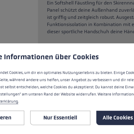
Ein Softshell Fäustling für den Skiren
Panel schützt deine Außenhand zuverlä
ist griffig und zeitgleich robust. Ausge
Funktionsisolation in Kombination mit
dieser sportliche Handschuh deine Hän
ungen
ndet Cookies, um eine bestmögliche Erfahrung bieten zu kö
e Informationen über Cookies
HIGHLIGHTS
ndet Cookies, um dir ein optimales Nutzungserlebnis zu bieten. Einige Cook
Griff - Schlaufe/Handschuh System
Seite, während andere uns helfen, unser Angebot zu verbessern und dir rele
st selbst entscheiden, welche Cookies du akzeptierst. Du kannst deine Einw
Passform
nstellungen" am unteren Rand der Website widerrufen. Weitere Informatione
zerklärung
.
Handschuhdetails
ieren
Nur Essentiell
Alle Cookies
Insert