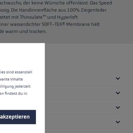
nnachwuchs, der keine Wünsche offenlässt. Das Speed
ssig. Die Handinnenfläche aus 100% Ziegenleder
stattet mit Thinsulate™ und Hyperloft
 einer wasserdichter SOFT-TEX® Membrane hält
de warm und trocken.
nnen.
Mehr Informationen ...
ies sind essenziell
vante Inhalte
illigung jederzeit
n findest du in
 akzeptieren