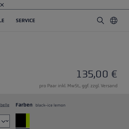
LE
SERVICE
Nordic Walking Stöcke
Tourenhandschuhe
Headwear
Trailrunning
Fixlänge
Wasserdichte Handschuhe
Stöcke
Vario
Fäustlinge
Handschuhe
135,00 €
Gummipuffer
Leichte Handschuhe
pro Paar inkl. MwSt., ggf. zzgl. Versand
Farben
belle
black-ice lemon
öcken