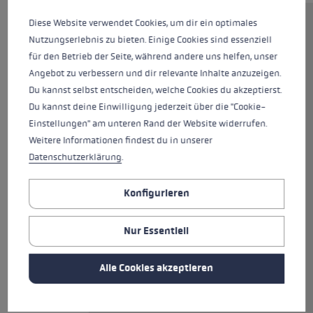
Diese Website verwendet Cookies, um dir ein optimales
Die 16 mm Rohre aus
Nutzungserlebnis zu bieten. Einige Cookies sind essenziell
hochfestem Aluminium sind
für den Betrieb der Seite, während andere uns helfen, unser
perfekt geeignet für junge
Angebot zu verbessern und dir relevante Inhalte anzuzeigen.
Rennfahrer, die den Spirit des
Du kannst selbst entscheiden, welche Cookies du akzeptierst.
Weltcups spüren wollen. Die
Du kannst deine Einwilligung jederzeit über die "Cookie-
Riesenslalom-Biegung und
Einstellungen" am unteren Rand der Website widerrufen.
Downhill-Teller sorgen für die
Weitere Informationen findest du in unserer
optimale Aerodynamik. Hinzu
Datenschutzerklärung
.
kommt der neu entwickelte
Trigger 3D-Pro G Griff. Das neue
Konfigurieren
Trigger 3D-System bietet mehr
Kontrolle durch eine direkte
Nur Essentiell
Verbindung zwischen
Handschuh und Stock und
verbesserten Bedienkomfort
Alle Cookies akzeptieren
durch schnelles Ein- und
Ausklicken.