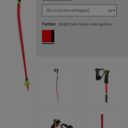
Farben
bright red-black-neonyellow