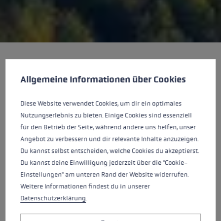
Cookie-Voreinstellungen
Diese Website verwendet Cookies, um eine bestmögliche Er
Begeisterung
Allgemeine Informationen über Cookies
Diese Website verwendet Cookies, um dir ein optimales
Alles, was wir anpacken, erledigen wir mit
Nutzungserlebnis zu bieten. Einige Cookies sind essenziell
Entschlossenheit, natürlicher Begeisterung und
für den Betrieb der Seite, während andere uns helfen, unser
Hingabe. Wir brennen für den Sport in der Natur
Angebot zu verbessern und dir relevante Inhalte anzuzeigen.
und wir leben für unsere Produkte. Wir sind stolz
Du kannst selbst entscheiden, welche Cookies du akzeptierst.
darauf, Sportler:innen das weltbeste Produkt
Du kannst deine Einwilligung jederzeit über die "Cookie-
anbieten zu können.
Einstellungen" am unteren Rand der Website widerrufen.
Weitere Informationen findest du in unserer
Datenschutzerklärung
.
Produktmanagement