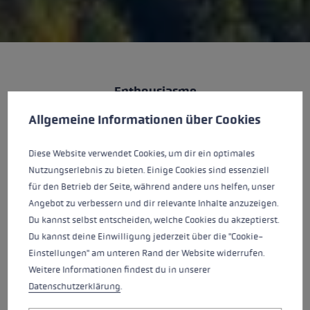
Enthousiasme
Préférences en matière de cookies
This website uses cookies to give you the best possible experience. Some c
Allgemeine Informationen über Cookies
Tout ce que nous entreprenons, nous le faisons
avec détermination, enthousiasme naturel et
Diese Website verwendet Cookies, um dir ein optimales
dévouement. Nous sommes passionnés par le
Nutzungserlebnis zu bieten. Einige Cookies sind essenziell
sport dans la nature et nous vivons pour nos
für den Betrieb der Seite, während andere uns helfen, unser
produits. Nous sommes fiers de pouvoir offrir aux
Angebot zu verbessern und dir relevante Inhalte anzuzeigen.
sportifs le meilleur produit au monde.
Du kannst selbst entscheiden, welche Cookies du akzeptierst.
Du kannst deine Einwilligung jederzeit über die "Cookie-
Einstellungen" am unteren Rand der Website widerrufen.
Weitere Informationen findest du in unserer
Datenschutzerklärung
.
Gestion des produits