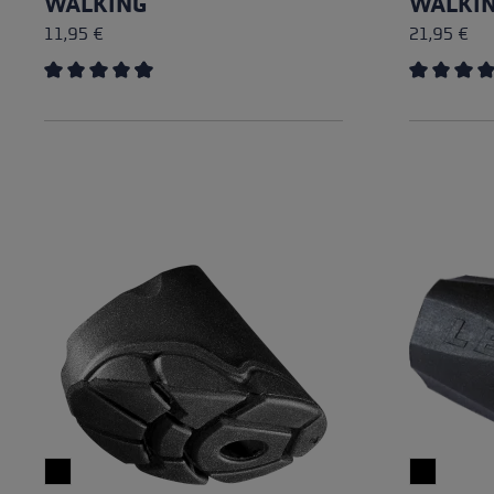
WALKING
WALKI
11,95 €
21,95 €
Average rating of 4.85 out of 5 stars
Average rat