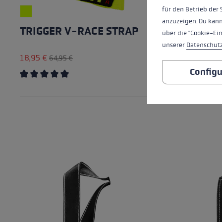
für den Betrieb der 
anzuzeigen. Du kann
TRIGGER V-RACE STRAP
NORDIC
über die "Cookie-Ei
unserer
Datenschut
18,95 €
2,95 €
64,95 €
10,9
Configu
Average rating of 5 out of 5 stars
Average rat