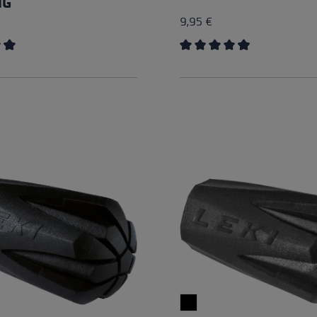
NG
9,95 €
ing of 4.79 out of 5 stars
Average rating of 4.89 out 