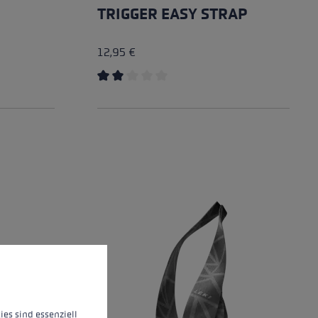
TRIGGER EASY STRAP
12,95 €
of 5 stars
Average rating of 2 out of 5 stars
 operation of the site, while others help us to improve our offering and to d
ies sind essenziell