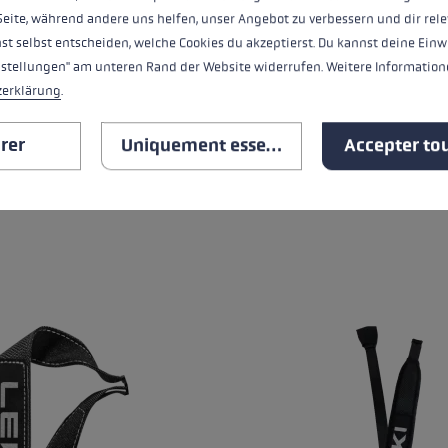
Seite, während andere uns helfen, unser Angebot zu verbessern und dir rele
st selbst entscheiden, welche Cookies du akzeptierst. Du kannst deine Einw
 BASIC STRAP
SKIN STRAP 4.0
nstellungen" am unteren Rand der Website widerrufen. Weitere Informatione
zerklärung
.
5 €
rer
Uniquement essentiel
Accepter tou
ing of 4.67 out of 5 stars