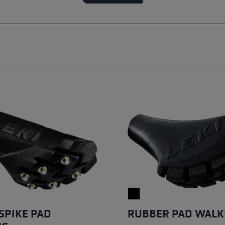
ébutants
tre taille de gants
plus →
 SPIKE PAD
RUBBER PAD WALK