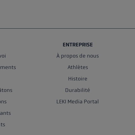
ENTREPRISE
oi
À propos de nous
ements
Athlètes
e
Histoire
âtons
Durabilité
ons
LEKI Media Portal
gants
nts