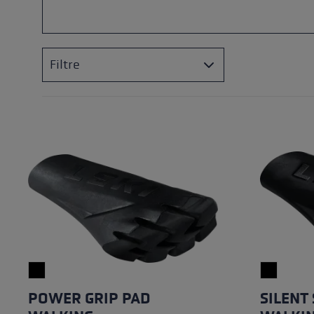
pour les d
Gants extra chauds
Trouvez vo
Filtre
En savoir 
POWER GRIP PAD
SILENT