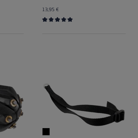
13,95 €
of 5 stars
Average rating of 4.15 out of 5 stars