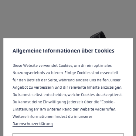
Préférences en matière de cookies
Ce site Web utilise des cookies pour garantir la meilleure ex
Allgemeine Informationen über Cookies
Diese Website verwendet Cookies, um dir ein optimales
Nutzungserlebnis zu bieten. Einige Cookies sind essenziell
für den Betrieb der Seite, während andere uns helfen, unser
Angebot zu verbessern und dir relevante Inhalte anzuzeigen.
Du kannst selbst entscheiden, welche Cookies du akzeptierst.
TRIGGER V-RACE
NORDIC BASIC STRAP
Du kannst deine Einwilligung jederzeit über die "Cookie-
STRAP
Einstellungen" am unteren Rand der Website widerrufen.
Weitere Informationen findest du in unserer
Note moyenne de 5 sur 5 étoiles
Note moyenne de 4.67 sur 5 
Datenschutzerklärung
.