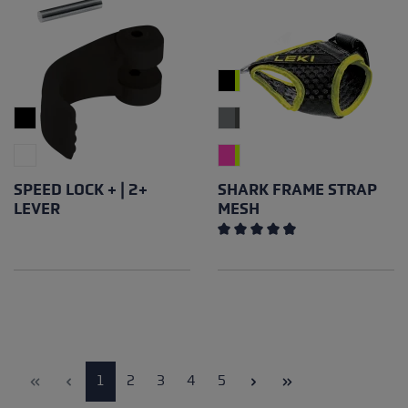
SPEED LOCK + | 2+
SHARK FRAME STRAP
LEVER
MESH
Note moyenne de 4.65 sur 5 
Page
Page
Page
Page
Page
1
2
3
4
5