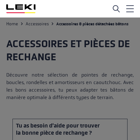
Passer au contenu principal
Home
Accessoires
Accessoires & pièces détachées bâtons
ACCESSOIRES ET PIÈCES DE
RECHANGE
Découvre notre sélection de pointes de rechange,
boucles, rondelles et amortisseurs en caoutchouc. Avec
les bons accessoires, tu peux adapter tes bâtons de
manière optimale à différents types de terrain.
Tu as besoin d'aide pour trouver
la bonne pièce de rechange ?