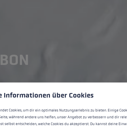
RBON
ère de cookies
es cookies pour garantir la meilleure expérience possible.
Plus 
e Informationen über Cookies
ndet Cookies, um dir ein optimales Nutzungserlebnis zu bieten. Einige Cook
Seite, während andere uns helfen, unser Angebot zu verbessern und dir rele
st selbst entscheiden, welche Cookies du akzeptierst. Du kannst deine Einw