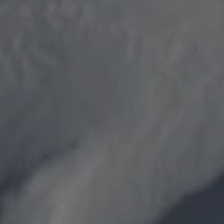
pour les d
Gants extra chauds
Trouvez vo
En savoir 