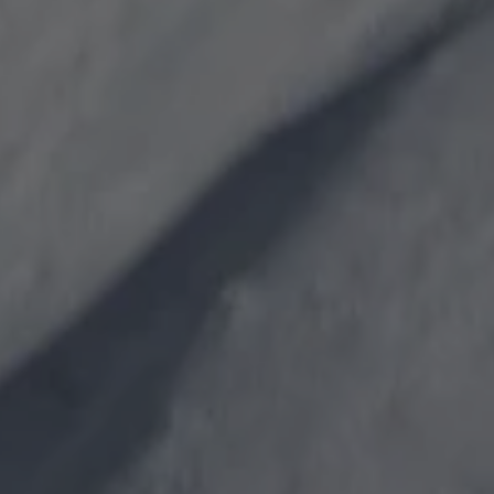
ébutants
tre taille de gants
plus →