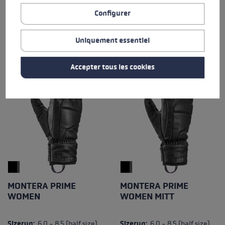
warm
Extra Warm
Configurer
Uniquement essentiel
Accepter tous les cookies
MONTERA PRIME
MONTERA PRIME
WOMEN
WOMEN MITT
Sizerun:
6.0 - 8.5 (half size)
Sizerun:
6.0 - 8.5 (half size)