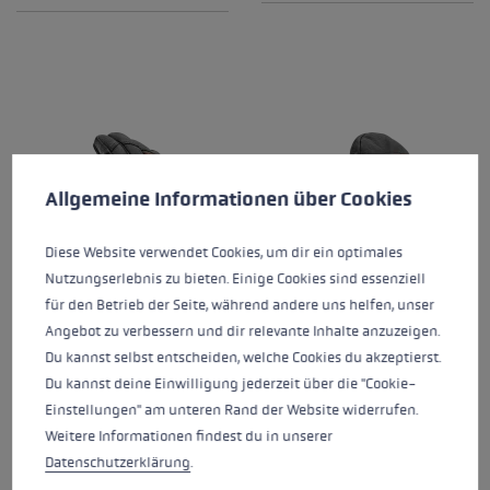
Préférences en matière de cookies
Ce site Web utilise des cookies pour garantir la meilleure ex
Allgemeine Informationen über Cookies
Diese Website verwendet Cookies, um dir ein optimales
Nutzungserlebnis zu bieten. Einige Cookies sind essenziell
für den Betrieb der Seite, während andere uns helfen, unser
Angebot zu verbessern und dir relevante Inhalte anzuzeigen.
Du kannst selbst entscheiden, welche Cookies du akzeptierst.
MONTERA PRIME
MONTERA PRIME MITT
Du kannst deine Einwilligung jederzeit über die "Cookie-
Einstellungen" am unteren Rand der Website widerrufen.
Weitere Informationen findest du in unserer
Note moyenne de 5 sur 5 éto
Sizerun:
7.0 - 11.0 (half size)
Sizerun:
7.0 - 11.0 (half size)
Datenschutzerklärung
.
Niveau de chaleur:
Extra
Niveau de chaleur:
*****