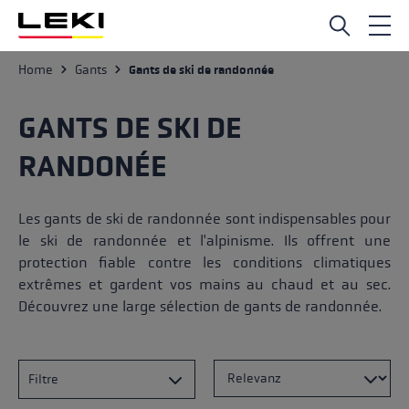
Passer au contenu principal
Home
Gants
Gants de ski de randonnée
GANTS DE SKI DE
RANDONÉE
Les gants de ski de randonnée sont indispensables pour
le ski de randonnée et l'alpinisme. Ils offrent une
protection fiable contre les conditions climatiques
extrêmes et gardent vos mains au chaud et au sec.
Découvrez une large sélection de gants de randonnée.
Filtre