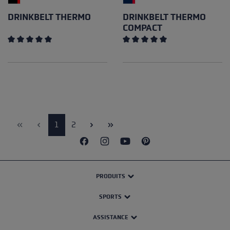
DRINKBELT THERMO
DRINKBELT THERMO
COMPACT
Note moyenne de 5 sur 5 étoiles
Note moyenne de 5 sur 5 éto
Page
Page
1
2
PRODUITS
SPORTS
ASSISTANCE