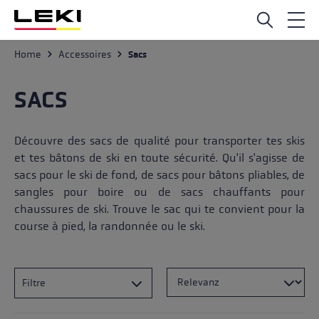
Passer au contenu principal
Home
Accessoires
Sacs
SACS
Découvre des sacs de qualité pour transporter tes skis
et tes bâtons de ski en toute sécurité. Qu'il s'agisse de
sacs pour le ski de fond, de sacs pour bâtons pliables, de
sangles pour boire ou de sacs chauffants pour
chaussures de ski. Trouve le sac qui te convient pour la
course à pied, la randonnée ou le ski.
Filtre