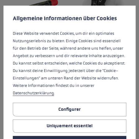
Préférences en matière de cookies
Ce site Web utilise des cookies pour garantir la meilleure ex
Allgemeine Informationen über Cookies
Diese Website verwendet Cookies, um dir ein optimales
Nutzungserlebnis zu bieten. Einige Cookies sind essenziell
ALPINE SKI BAG
TRAIL RUNNING QUIVER
für den Betrieb der Seite, während andere uns helfen, unser
VEST
Angebot zu verbessern und dir relevante Inhalte anzuzeigen.
Du kannst selbst entscheiden, welche Cookies du akzeptierst.
Note moyenne de 5 sur 5 étoiles
Du kannst deine Einwilligung jederzeit über die "Cookie-
Einstellungen" am unteren Rand der Website widerrufen.
Weitere Informationen findest du in unserer
Datenschutzerklärung
.
Configurer
Uniquement essentiel