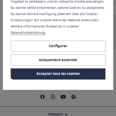
Angebot zu verbessern und dir relevante Inhalte anzuzeigen.
Du kannst selbst entscheiden, welche Cookies du akzeptierst.
Du kannst deine Einwilligung jederzeit über die "Cookie-
Einstellungen" am unteren Rand der Website widerrufen.
Le sac à bâtons LEKI Racing est la solution
Weitere Informationen findest du in unserer
parfaite pour ranger et transporter les bâtons
Datenschutzerklärung
.
de manière protégée et confortable.
Configurer
Uniquement essentiel
TOUTES LES CARACTÉRISTIQUES
Accepter tous les cookies
CONSIGNES DE SÉCURITÉ
PRODUITS