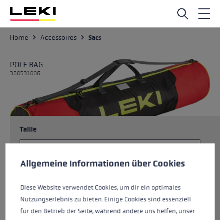
Passer au contenu principal
Home
Accessoires
Sacs
POLE BAG
360531006
Taille
Préférences en matière de cookies
Ce site Web utilise des cookies pour garantir la meilleure ex
Allgemeine Informationen über Cookies
Couleurs
bright red-black-neonyellow
Diese Website verwendet Cookies, um dir ein optimales
Nutzungserlebnis zu bieten. Einige Cookies sind essenziell
für den Betrieb der Seite, während andere uns helfen, unser