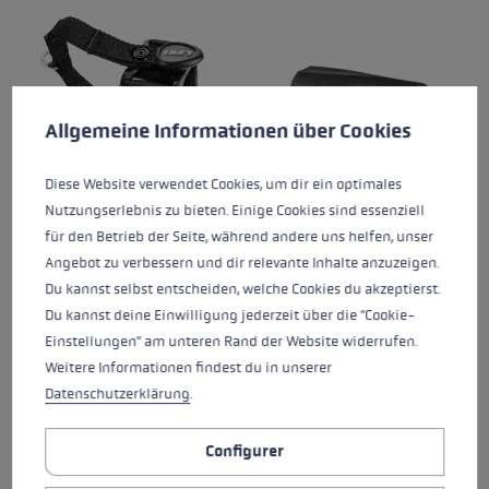
Préférences en matière de cookies
Ce site Web utilise des cookies pour garantir la meilleure ex
Allgemeine Informationen über Cookies
Diese Website verwendet Cookies, um dir ein optimales
Nutzungserlebnis zu bieten. Einige Cookies sind essenziell
für den Betrieb der Seite, während andere uns helfen, unser
TRIGGER VARIO STRAP
SILENT SPIKE PAD
Angebot zu verbessern und dir relevante Inhalte anzuzeigen.
V2
TREKKING
Du kannst selbst entscheiden, welche Cookies du akzeptierst.
Du kannst deine Einwilligung jederzeit über die "Cookie-
Note moyenne de 4.64 sur 5 étoiles
Note moyenne de 4.77 sur 5 
Einstellungen" am unteren Rand der Website widerrufen.
Weitere Informationen findest du in unserer
Datenschutzerklärung
.
Configurer