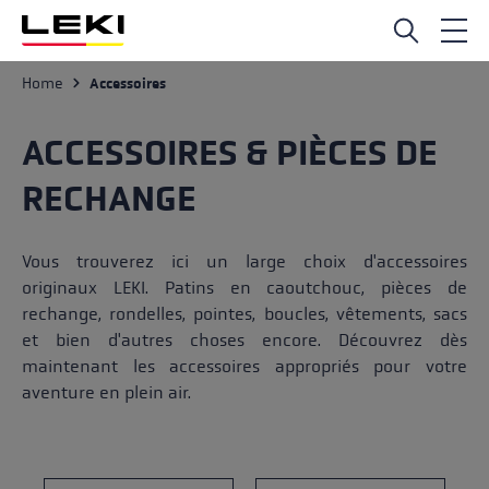
Passer au contenu principal
Home
Accessoires
ACCESSOIRES & PIÈCES DE
RECHANGE
Vous trouverez ici un large choix d'accessoires
originaux LEKI. Patins en caoutchouc, pièces de
rechange, rondelles, pointes, boucles, vêtements, sacs
et bien d'autres choses encore. Découvrez dès
maintenant les accessoires appropriés pour votre
aventure en plein air.