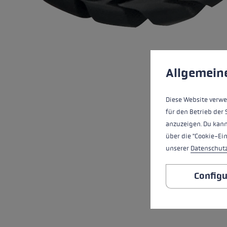
pour les d
Gants extra chauds
Trouvez vo
En savoir 
Préférences en mati
Ce site Web utilise d
Allgemein
Diese Website verwe
für den Betrieb der 
anzuzeigen. Du kann
über die "Cookie-Ei
unserer
Datenschut
Configu