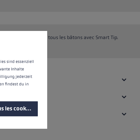
d'informations...
ère génération pour tous les bâtons avec Smart Tip.
p 2.0.
ies sind essenziell
vante Inhalte
illigung jederzeit
UES
n findest du in
s les cookies