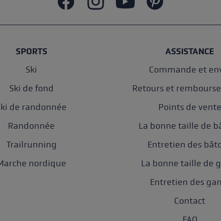
SPORTS
ASSISTANCE
Ski
Commande et env
Ski de fond
Retours et rembours
Ski de randonnée
Points de vent
Randonnée
La bonne taille de b
Trailrunning
Entretien des bât
Marche nordique
La bonne taille de 
Entretien des ga
Contact
FAQ