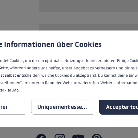
ébutants
tre taille de gants
plus →
ère de cookies
es cookies pour garantir la meilleure expérience possible.
Plus 
Pad interchangeable Smart Tip de premi
e Informationen über Cookies
Non compatible avec les bâtons Smart Ti
ndet Cookies, um dir ein optimales Nutzungserlebnis zu bieten. Einige Cook
Seite, während andere uns helfen, unser Angebot zu verbessern und dir rele
st selbst entscheiden, welche Cookies du akzeptierst. Du kannst deine Einw
TOUTES LES CARACTÉRISTIQ
nstellungen" am unteren Rand der Website widerrufen. Weitere Informatione
zerklärung
.
AVIS (13)
rer
Uniquement essentiel
Accepter tou
CONSIGNES DE SÉCURITÉ