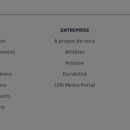
ENTREPRISE
oi
À propos de nous
ements
Athlètes
e
Histoire
âtons
Durabilité
ons
LEKI Media Portal
gants
nts