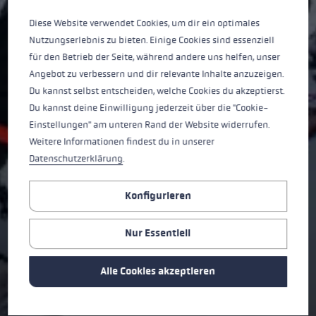
Diese Website verwendet Cookies, um dir ein optimales
BERNINA FX CARBON
Nutzungserlebnis zu bieten. Einige Cookies sind essenziell
für den Betrieb der Seite, während andere uns helfen, unser
Leicht, faltbar, vielseitig – und alles andere als gewöhnlich.
Angebot zu verbessern und dir relevante Inhalte anzuzeigen.
Für alle, die hoch hinaus wollen.
Du kannst selbst entscheiden, welche Cookies du akzeptierst.
Du kannst deine Einwilligung jederzeit über die "Cookie-
JETZT KAUFEN ➞
Einstellungen" am unteren Rand der Website widerrufen.
Weitere Informationen findest du in unserer
Datenschutzerklärung
.
Konfigurieren
Nur Essentiell
Alle Cookies akzeptieren