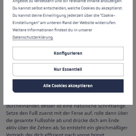
Angebot zu verbessern und dir relevante Inhalte anzuzeigen.
linker Arm und rechtes Bein bewegen sich
Du kannst selbst entscheiden, welche Cookies du akzeptierst.
gemeinsam nach vorne
Du kannst deine Einwilligung jederzeit über die "Cookie-
die Arme schwingen aktiv nach vorne und hinten
Einstellungen" am unteren Rand der Website widerrufen.
die Schritte bleiben natürlich und nicht zu groß
Weitere Informationen findest du in unserer
Datenschutzerklärung
.
Wichtig ist, dass du nicht marschierst oder springst. Die
Bewegung sollte dynamisch, aber entspannt bleiben.
Konfigurieren
DIE RICHTIGE SCHRITTLÄNGE
Nur Essentiell
Ein häufiger Fehler beim
Nordic Walking
ist ein zu
Alle Cookies akzeptieren
großer Schritt. Das wirkt zwar sportlich, kostet aber
unnötig Energie und bringt den Bewegungsrhythmus
durcheinander. Besser ist eine natürliche Schrittlänge.
Setze den Fuß zuerst mit der Ferse auf, rolle dann über
die gesamte Fußsohle ab und drücke dich am Ende
aktiv über die Zehen ab. So entsteht ein gleichmäßiger
Vortrieb, der dich effizient nach vorne bringt.