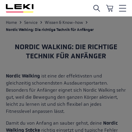
Zum Hauptinhalt springen
Service
Home
Wissen & Know-how
Nordic Walking: Die richtige Technik für Anfänger
NORDIC WALKING: DIE RICHTIGE
TECHNIK FÜR ANFÄNGER
Nordic Walking
ist eine der effektivsten und
gleichzeitig schonendsten Ausdauersportarten.
Besonders für Anfänger eignet sich Nordic Walking sehr
gut, weil die Bewegung den ganzen Körper aktiviert,
leicht zu lernen ist und sich flexibel an jedes
Fitnesslevel anpassen lässt.
Damit du von Anfang an sauber gehst, deine
Nordic
Walking Stöcke
richtig einsetzt und typische Fehler