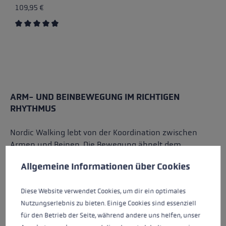
109,95 €
Durchschnittliche Bewertung von 4.7 von 5 Sternen
ARM- UND BEINBEWEGUNG IM RICHTIGEN
RHYTHMUS
Nordic Walking lebt von der Koordination zwischen
Armen und Beinen. Die Bewegung ähnelt dem
Cookie-Voreinstellungen
Diese Website verwendet Cookies, um eine bestmögliche Er
normalen Gehen, ist aber aktiver und bewusster
Allgemeine Informationen über Cookies
ausgeführt.
Der Ablauf ist einfach:
Diese Website verwendet Cookies, um dir ein optimales
Nutzungserlebnis zu bieten. Einige Cookies sind essenziell
rechter Arm und linkes Bein bewegen sich
für den Betrieb der Seite, während andere uns helfen, unser
gemeinsam nach vorne