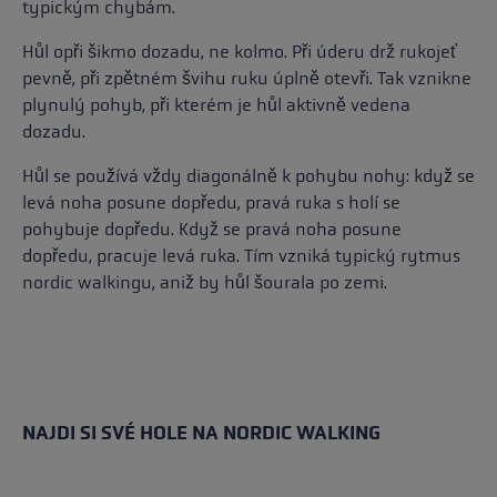
typickým chybám.
Hůl opři šikmo dozadu, ne kolmo. Při úderu drž rukojeť
pevně, při zpětném švihu ruku úplně otevři. Tak vznikne
plynulý pohyb, při kterém je hůl aktivně vedena
dozadu.
Hůl se používá vždy diagonálně k pohybu nohy: když se
levá noha posune dopředu, pravá ruka s holí se
pohybuje dopředu. Když se pravá noha posune
dopředu, pracuje levá ruka. Tím vzniká typický rytmus
nordic walkingu, aniž by hůl šourala po zemi.
NAJDI SI SVÉ HOLE NA NORDIC WALKING