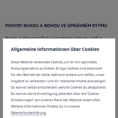
POHYBY RUKOU A NOHOU VE SPRÁVNÉM RYTMU
Nordic walking spočívá v koordinaci pohybu paží a
Předvolby cookies
Tato webová stránka používá soubory cookie k zajištění co n
nohou. Tento pohyb se podobá běžné chůzi, je však
Allgemeine Informationen über Cookies
prováděn aktivněji a vědoměji.
Postup je jednoduchý:
Diese Website verwendet Cookies, um dir ein optimales
Nutzungserlebnis zu bieten. Einige Cookies sind essenziell
pravá paže a levá noha se pohybují společně
für den Betrieb der Seite, während andere uns helfen, unser
dopředu
Angebot zu verbessern und dir relevante Inhalte anzuzeigen.
levá paže a pravá noha se pohybují společně
Du kannst selbst entscheiden, welche Cookies du akzeptierst.
dopředu
Du kannst deine Einwilligung jederzeit über die "Cookie-
ruce se aktivně pohybují dopředu a dozadu
Einstellungen" am unteren Rand der Website widerrufen.
kroky jsou přirozené a ne příliš dlouhé
Weitere Informationen findest du in unserer
Datenschutzerklärung
.