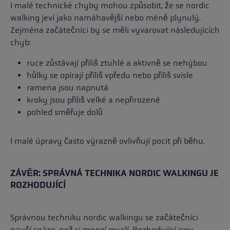
I malé technické chyby mohou způsobit, že se nordic
walking jeví jako namáhavější nebo méně plynulý.
Zejména začátečníci by se měli vyvarovat následujících
chyb:
ruce zůstávají příliš ztuhlé a aktivně se nehýbou
hůlky se opírají příliš vpředu nebo příliš svisle
ramena jsou napnutá
kroky jsou příliš velké a nepřirozené
pohled směřuje dolů
I malé úpravy často výrazně ovlivňují pocit při běhu.
ZÁVĚR: SPRÁVNÁ TECHNIKA NORDIC WALKINGU JE
ROZHODUJÍCÍ
Správnou techniku nordic walkingu se začátečníci
naučí snáze, než si mnozí myslí. Rozhodující jsou