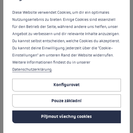
Vše, do čeho se pustíme, děláme s odhodláním,
Diese Website verwendet Cookies, um dir ein optimales
přirozeným nadšením a obětavostí. Hoříme pro
Nutzungserlebnis zu bieten. Einige Cookies sind essenziell
sport v přírodě a žijeme pro naše produkty. Jsme
für den Betrieb der Seite, während andere uns helfen, unser
hrdí na to, že sportovcům můžeme nabídnout
Angebot zu verbessern und dir relevante Inhalte anzuzeigen.
nejlepší produkty na světě.
Du kannst selbst entscheiden, welche Cookies du akzeptierst.
Du kannst deine Einwilligung jederzeit über die "Cookie-
Einstellungen" am unteren Rand der Website widerrufen.
Weitere Informationen findest du in unserer
Produktový management
Datenschutzerklärung
.
„Přestože se už nevěnuji vrcholovému
Konfigurovat
sportu, pořád ve mně tluče srdce atleta. Čas
od času se pustím do nějaké bláznivé výzvy.
Pouze základní
Třeba 100 kilometrů na běžkách Černým
lesem nebo se při mínus 20 stupních vydám
Přijmout všechny cookies
na túru na Feldberg, trvající od úsvitu do
západu slunce.“