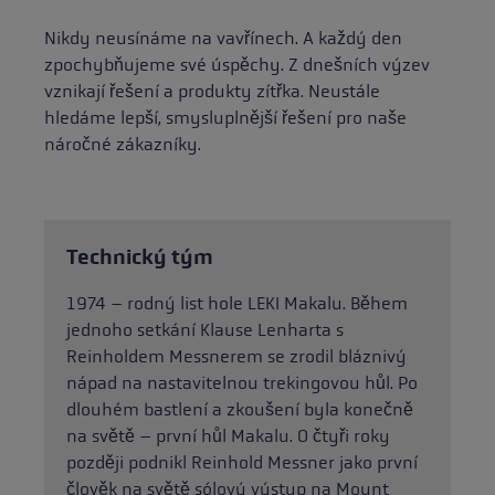
Nikdy neusínáme na vavřínech. A každý den
zpochybňujeme své úspěchy. Z dnešních výzev
vznikají řešení a produkty zítřka. Neustále
hledáme lepší, smysluplnější řešení pro naše
náročné zákazníky.
Technický tým
1974 – rodný list hole LEKI Makalu. Během
jednoho setkání Klause Lenharta s
Reinholdem Messnerem se zrodil bláznivý
nápad na nastavitelnou trekingovou hůl. Po
dlouhém bastlení a zkoušení byla konečně
na světě – první hůl Makalu. O čtyři roky
později podnikl Reinhold Messner jako první
člověk na světě sólový výstup na Mount