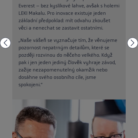
Everest – bez kyslíkové lahve, avšak s holemi
LEKI Makalu. Pro inovace existuje jeden
základní předpoklad: mít odvahu zkoušet
věci a nenechat se zastavit ostatními.
„Naše vášeň se vyznačuje tím, že věnujeme
pozornost nepatrným detailům, které se
později rozvinou do něčeho velkého. Když
pak i jen jeden jediný člověk vyhraje závod,
zažije nezapomenutelný okamžik nebo
dosáhne svého osobního cíle, jsme
spokojeni.“