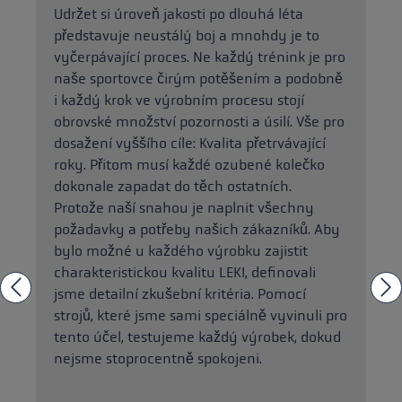
Udržet si úroveň jakosti po dlouhá léta
představuje neustálý boj a mnohdy je to
vyčerpávající proces. Ne každý trénink je pro
naše sportovce čirým potěšením a podobně
i každý krok ve výrobním procesu stojí
obrovské množství pozornosti a úsilí. Vše pro
dosažení vyššího cíle: Kvalita přetrvávající
roky. Přitom musí každé ozubené kolečko
dokonale zapadat do těch ostatních.
Protože naší snahou je naplnit všechny
požadavky a potřeby našich zákazníků. Aby
bylo možné u každého výrobku zajistit
charakteristickou kvalitu LEKI, definovali
jsme detailní zkušební kritéria. Pomocí
strojů, které jsme sami speciálně vyvinuli pro
tento účel, testujeme každý výrobek, dokud
nejsme stoprocentně spokojeni.