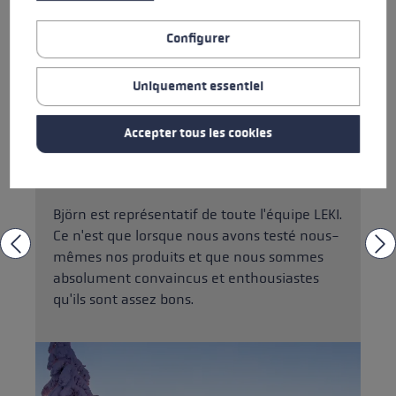
"Même si je ne pratique plus de sport de
Configurer
haut niveau, mon cœur d'athlète bat
toujours en moi. De temps en temps, je me
Uniquement essentiel
lance dans un défi fou. Je fais par exemple
100 kilomètres de ski de fond dans la Forêt-
Accepter tous les cookies
Noire ou je fais une randonnée du lever au
coucher du soleil par moins 20 degrés sur le
Feldberg".
Björn est représentatif de toute l'équipe LEKI.
Ce n'est que lorsque nous avons testé nous-
mêmes nos produits et que nous sommes
absolument convaincus et enthousiastes
qu'ils sont assez bons.