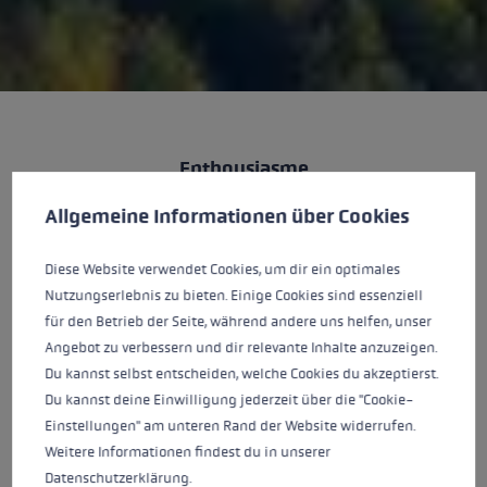
Enthousiasme
Préférences en matière de cookies
This website uses cookies to give you the best possible experience. Some c
Allgemeine Informationen über Cookies
Tout ce que nous entreprenons, nous le faisons
avec détermination, enthousiasme naturel et
Diese Website verwendet Cookies, um dir ein optimales
dévouement. Nous sommes passionnés par le
Nutzungserlebnis zu bieten. Einige Cookies sind essenziell
sport dans la nature et nous vivons pour nos
für den Betrieb der Seite, während andere uns helfen, unser
produits. Nous sommes fiers de pouvoir offrir aux
Angebot zu verbessern und dir relevante Inhalte anzuzeigen.
sportifs le meilleur produit au monde.
Du kannst selbst entscheiden, welche Cookies du akzeptierst.
Du kannst deine Einwilligung jederzeit über die "Cookie-
Einstellungen" am unteren Rand der Website widerrufen.
Weitere Informationen findest du in unserer
Gestion des produits
Datenschutzerklärung
.