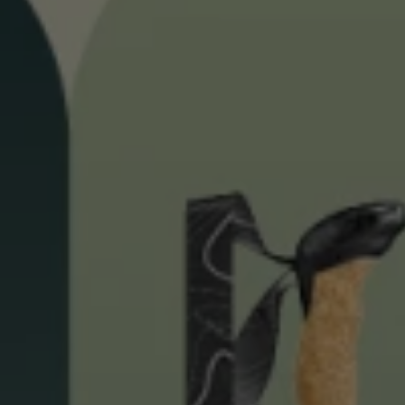
pour les d
Gants extra chauds
Trouvez vo
En savoir 