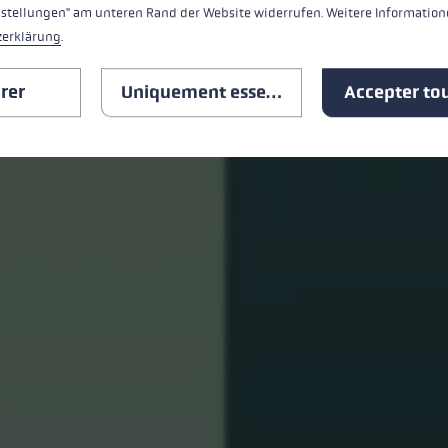
nstellungen" am unteren Rand der Website widerrufen. Weitere Informatione
zerklärung
.
rer
Uniquement essentiel
Accepter tou