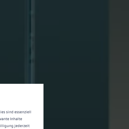
 operation of the site, while others help us to improve our offering and to d
ies sind essenziell
vante Inhalte
illigung jederzeit