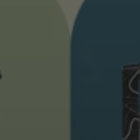
ébutants
tre taille de gants
plus →