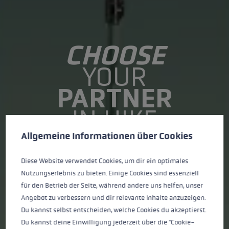
CHOOSE
YOUR
PARTNER
IN HIKE
Cookie preferences
This website uses cookies to give you the best possible experience. Some c
Allgemeine Informationen über Cookies
FIND THE RIGHT TREKKING POLE
Diese Website verwendet Cookies, um dir ein optimales
SEE THE HIKING POLES
Nutzungserlebnis zu bieten. Einige Cookies sind essenziell
für den Betrieb der Seite, während andere uns helfen, unser
Angebot zu verbessern und dir relevante Inhalte anzuzeigen.
Du kannst selbst entscheiden, welche Cookies du akzeptierst.
Du kannst deine Einwilligung jederzeit über die "Cookie-