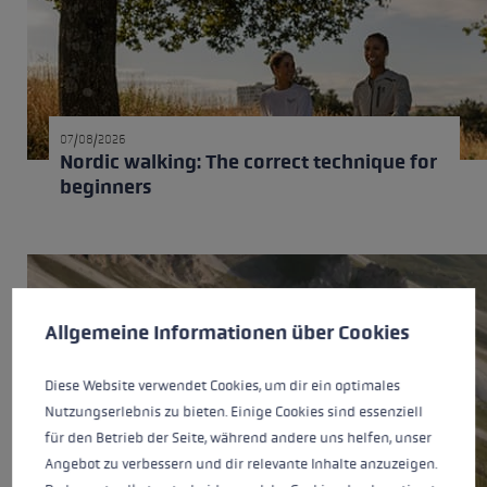
07/08/2026
Nordic walking: The correct technique for
beginners
Cookie preferences
This website uses cookies to give you the best possible experience. Some c
Allgemeine Informationen über Cookies
Diese Website verwendet Cookies, um dir ein optimales
Nutzungserlebnis zu bieten. Einige Cookies sind essenziell
für den Betrieb der Seite, während andere uns helfen, unser
Angebot zu verbessern und dir relevante Inhalte anzuzeigen.