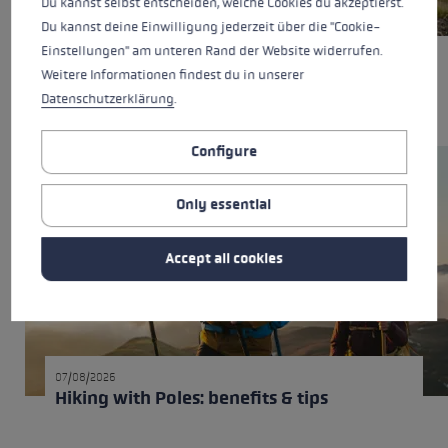
Du kannst selbst entscheiden, welche Cookies du akzeptierst.
07/08/2026
Du kannst deine Einwilligung jederzeit über die "Cookie-
Trekking poles, trail running poles or
Einstellungen" am unteren Rand der Website widerrufen.
Nordic Walking poles: what’s the
Weitere Informationen findest du in unserer
difference?
Datenschutzerklärung
.
Configure
Only essential
Accept all cookies
07/08/2026
Hiking with Poles: benefits & tips