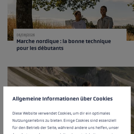
06/08/2026
Marche nordique : la bonne technique
pour les débutants
Préférences en matière de cookies
This website uses cookies to give you the best possible experience. Some c
Allgemeine Informationen über Cookies
Diese Website verwendet Cookies, um dir ein optimales
Nutzungserlebnis zu bieten. Einige Cookies sind essenziell
für den Betrieb der Seite, während andere uns helfen, unser