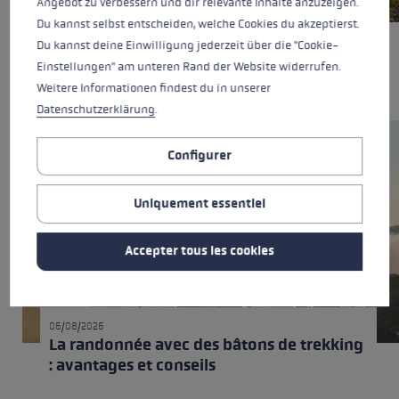
Angebot zu verbessern und dir relevante Inhalte anzuzeigen.
06/08/2026
Bâtons de trekking, bâtons de trail running
Du kannst selbst entscheiden, welche Cookies du akzeptierst.
ou bâtons de marche nordique : quelle est
Du kannst deine Einwilligung jederzeit über die "Cookie-
la différence ?
Einstellungen" am unteren Rand der Website widerrufen.
Weitere Informationen findest du in unserer
Datenschutzerklärung
.
Configurer
Uniquement essentiel
Accepter tous les cookies
06/08/2026
La randonnée avec des bâtons de trekking
: avantages et conseils