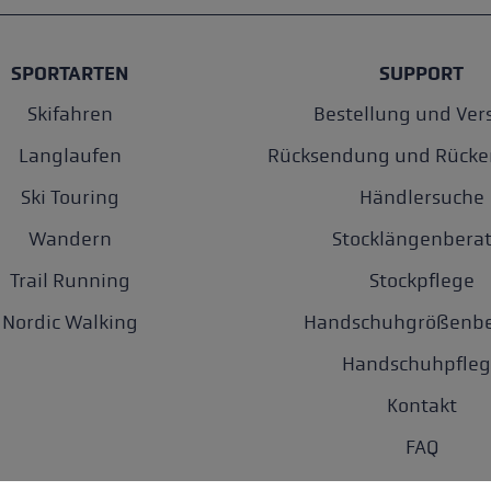
SPORTARTEN
SUPPORT
Skifahren
Bestellung und Ver
Langlaufen
Rücksendung und Rücke
Ski Touring
Händlersuche
Wandern
Stocklängenberat
Trail Running
Stockpflege
Nordic Walking
Handschuhgrößenbe
Handschuhpfleg
Kontakt
FAQ