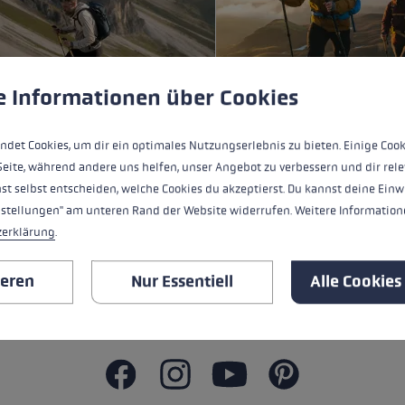
Zubehör & Ersatzteile
ne Handschuhgröße
ungen
ndet Cookies, um eine bestmögliche Erfahrung bieten zu kö
hren →
e Informationen über Cookies
.26
09.08.26
nderstöcke, Trail
Wandern mit
ndet Cookies, um dir ein optimales Nutzungserlebnis zu bieten. Einige Cook
nning Stöcke
Stöcken: Vorte
Seite, während andere uns helfen, unser Angebot zu verbessern und dir rele
st selbst entscheiden, welche Cookies du akzeptierst. Du kannst deine Einw
er Nordic
Tipps
nstellungen" am unteren Rand der Website widerrufen. Weitere Informatione
lking Stöcke:
zerklärung
.
s ist der
terschied?
ieren
Nur Essentiell
Alle Cookies