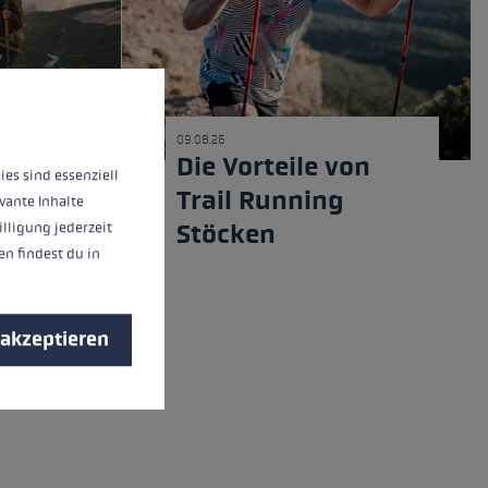
nnen.
Mehr Informationen ...
09.08.26
Die Vorteile von
ies sind essenziell
ile &
Trail Running
vante Inhalte
illigung jederzeit
Stöcken
n findest du in
 akzeptieren