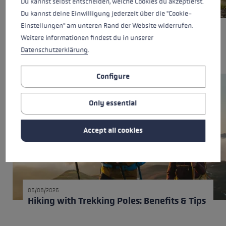
Du kannst selbst entscheiden, welche Cookies du akzeptierst.
06/08/2026
Du kannst deine Einwilligung jederzeit über die "Cookie-
Trekking poles, trail running poles, or
Einstellungen" am unteren Rand der Website widerrufen.
Nordic Walking poles: What's the
Weitere Informationen findest du in unserer
difference?
Datenschutzerklärung
.
Configure
Only essential
Accept all cookies
06/08/2026
Hiking with Trekking Poles: Benefits & Tips