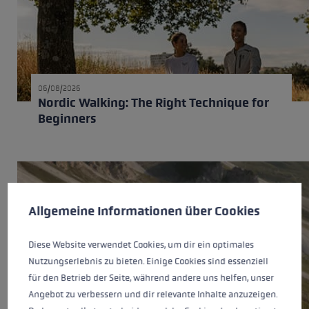
06/08/2026
Nordic Walking: The Right Technique for
Beginners
Cookie preferences
This website uses cookies to give you the best possible experience. Some c
Allgemeine Informationen über Cookies
Diese Website verwendet Cookies, um dir ein optimales
Nutzungserlebnis zu bieten. Einige Cookies sind essenziell
für den Betrieb der Seite, während andere uns helfen, unser
Angebot zu verbessern und dir relevante Inhalte anzuzeigen.