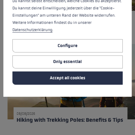
Du kannst selbst entscheiden, welche Cookies du akzeptierst.
08/08/2026
Du kannst deine Einwilligung jederzeit über die "Cookie-
Trekking poles, trail running poles, or
Einstellungen" am unteren Rand der Website widerrufen.
Nordic Walking poles: What's the
Weitere Informationen findest du in unserer
difference?
Datenschutzerklärung
.
Configure
Only essential
Accept all cookies
08/08/2026
Hiking with Trekking Poles: Benefits & Tips