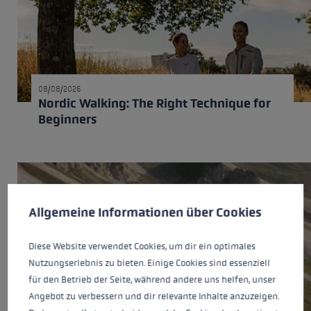
08/08/2026
Nordic Walking: The Right Technique for
Beginners
Cookie preferences
This website uses cookies to give you the best possible experience. Some c
Allgemeine Informationen über Cookies
Diese Website verwendet Cookies, um dir ein optimales
Nutzungserlebnis zu bieten. Einige Cookies sind essenziell
für den Betrieb der Seite, während andere uns helfen, unser
Angebot zu verbessern und dir relevante Inhalte anzuzeigen.