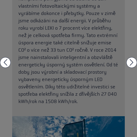
vlastními fotovoltaickými systémy a
vyrábíme dokonce i přebytky. Pouze v zimě
jsme odkázáni na další energii. V průběhu
roku vyrobí LEKI o 7 procent více elektřiny,
než je celková spotřeba firmy. Tato extrémní
úspora energie také citelně snižuje emise
CO² o více než 33 tun CO² ročně. V roce 2014
jsme nainstalovali inteligentní a obzvláště
energeticky úsporný systém osvětlení. Od té
doby jsou výrobní a skladovací prostory
vybaveny energeticky úsporným LED
osvětlením. Díky této udržitelné investici se
spotřeba elektřiny snížila z dřívějších 27 040
kWh/rok na 1508 kWh/rok.