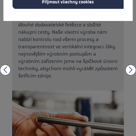
Přijmout všechny cookies
Naše produkty společně vyvíjíme a
vyrábíme ve švábském městě Kirchheim
unter Teck a v českém Tachově. Odpadají tak
dlouhé dodavatelské řetězce a složité
nákupní cesty. Naše vlastní výroba nám
nabízí kontrolu nad všemi procesy a
transparentnost ve vertikální integraci. Díky
nejnovějším výrobním postupům a
výrobním zařízením jsme na špičkové úrovni
techniky, abychom mohli vyrábět způsobem
šetřícím zdroje.