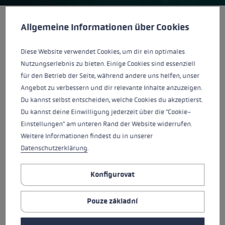
Předvolby cookies
Tato webová stránka používá soubory cookie k zajištění co n
Allgemeine Informationen über Cookies
Špičkové produkty
Diese Website verwendet Cookies, um dir ein optimales
Nutzungserlebnis zu bieten. Einige Cookies sind essenziell
S plným nasazením pracujeme na výrobě
für den Betrieb der Seite, während andere uns helfen, unser
produktů s dlouhou životností a výjimečnou
Angebot zu verbessern und dir relevante Inhalte anzuzeigen.
hodnotou. Naší premisou je spojit špičkový výkon
Du kannst selbst entscheiden, welche Cookies du akzeptierst.
s bezpečností a pohodlím. Během procesu vývoje
Du kannst deine Einwilligung jederzeit über die "Cookie-
vše konzultujeme s odborníky a profesionálními
Einstellungen" am unteren Rand der Website widerrufen.
sportovci, abychom zajistili jedinečnou úroveň
Weitere Informationen findest du in unserer
kvality značky LEKI. Důkazem úrovně inovací a
Datenschutzerklärung
.
kvality společnosti LEKI je více než 250 patentů.
Konfigurovat
Pouze základní
Kvalita