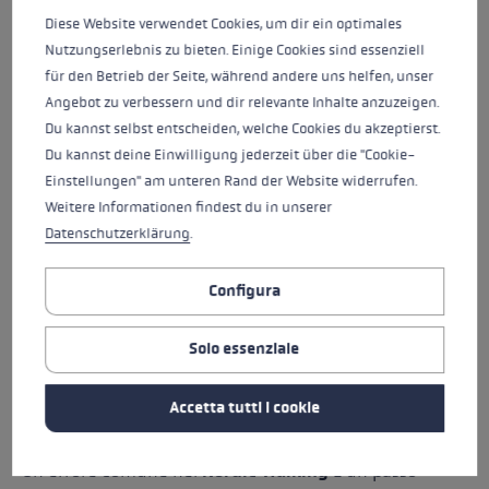
normale, ma viene eseguito in modo più attivo e
Diese Website verwendet Cookies, um dir ein optimales
consapevole.
Nutzungserlebnis zu bieten. Einige Cookies sind essenziell
für den Betrieb der Seite, während andere uns helfen, unser
La procedura è semplice:
Angebot zu verbessern und dir relevante Inhalte anzuzeigen.
Du kannst selbst entscheiden, welche Cookies du akzeptierst.
il braccio destro e la gamba sinistra si muovono
Du kannst deine Einwilligung jederzeit über die "Cookie-
insieme in avanti
Einstellungen" am unteren Rand der Website widerrufen.
Il braccio sinistro e la gamba destra si muovono
Weitere Informationen findest du in unserer
insieme in avanti
Datenschutzerklärung
.
le braccia oscillano attivamente in avanti e indietro
I passi devono essere naturali e non troppo ampi
Configura
È importante non marciare né saltare. Il movimento
Solo essenziale
dovrebbe rimanere dinamico, ma rilassato.
Accetta tutti i cookie
LA GIUSTA LUNGHEZZA DEL PASSO
Un errore comune nel
Nordic Walking
È un passo