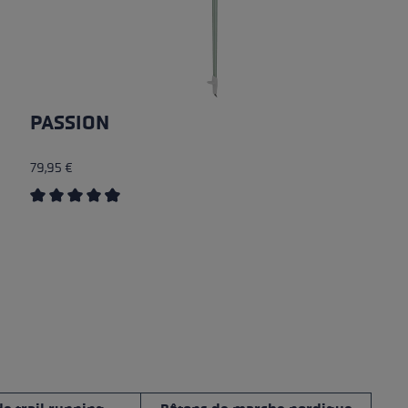
PASSION
79,95 €
Average rating of 4.73 out of 5 stars