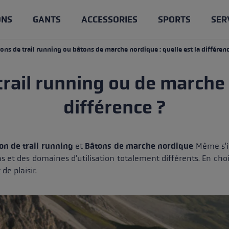
ONS
GANTS
ACCESSORIES
SPORTS
SER
ons de trail running ou bâtons de marche nordique : quelle est la différenc
 trekking
door
nd
xpertise
Bâtons de trail running
Gants de ski de fond
Vêtements
Ski de randonnée
trail running ou de marche n
ables
rail running
ges des bâtons de trail
Compétition
Gants pour femmes
Bâtons
es & pièces détachées
différence ?
escopiques
marche nordique
Entrainement
Lobster
Gants
née avec des bâtons de
pes
rekking
Cross Trail
 avantages et conseils
on de trail running
et
Bâtons de marche nordique
Même s'il
trekking, bâtons de trail
 ski de randonnée
ordique
Service
s et des domaines d'utilisation totalement différents. En cho
u bâtons de marche
de plaisir.
quelle est la différence ?
e
La bonne taille des bâtons
longueur de tes bâtons
sme
Soin et entretien des bâton
rdique : la bonne technique
s
Accessoires & pièces de re