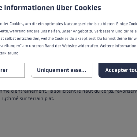
 to give you the best possible experience. Some cookies are essential for the
e Informationen über Cookies
ndet Cookies, um dir ein optimales Nutzungserlebnis zu bieten. Einige Cook
R LA TECHNIQUE ET LA SANTÉ
Seite, während andere uns helfen, unser Angebot zu verbessern und dir rele
st selbst entscheiden, welche Cookies du akzeptierst. Du kannst deine Einw
es pour un mouvement tout à fait différent : la marche diago
nstellungen" am unteren Rand der Website widerrufen. Weitere Informatione
t toujours équipés d'un système Trigger Shark permettant d
zerklärung
.
 la main et le bâton.
rer
Uniquement essentiel
Accepter tou
étroites et légères. En option,
butée en caoutchouc
ou un Sm
e d'entraînement. Ils sollicitent le haut du corps, favorisen
ythmé sur terrain plat.