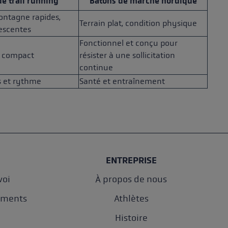
e trail running
Bâtons de marche nordique
ontagne rapides,
Terrain plat, condition physique
escentes
Fonctionnel et conçu pour
t compact
résister à une sollicitation
continue
 et rythme
Santé et entraînement
ENTREPRISE
oi
À propos de nous
ements
Athlètes
e
Histoire