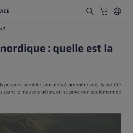
VICE
e ?
Bâtons de marche nordique
Gants de ski de randonnée
Chapeaux
Trailrunning
ordique : quelle est la
Longueur fixe
Gants imperméables
Bâtons
Vario
Moufles
Gants
tampon en caoutchouc
Gants légers
s peuvent sembler similaires à première vue, ils ont été
isissant le mauvais bâton, on se prive non seulement de
s
change