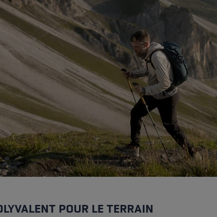
ébutants
tre taille de gants
plus →
OLYVALENT POUR LE TERRAIN