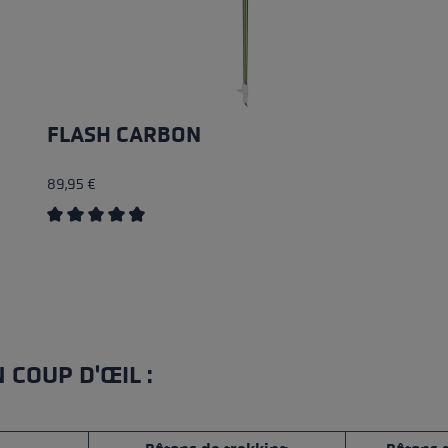
FLASH CARBON
89,95 €
Average rating of 4.87 out of 5 stars
 COUP D'ŒIL :