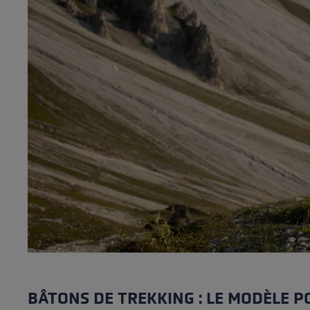
pour les d
Gants extra chauds
Trouvez vo
En savoir 
BÂTONS DE TREKKING : LE MODÈLE P