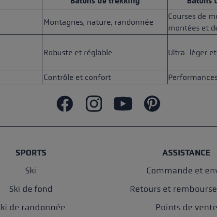
Bâtons de trekking
Bâtons d
Courses de m
Montagnes, nature, randonnée
montées et d
Robuste et réglable
Ultra-léger e
Contrôle et confort
Performances
SPORTS
ASSISTANCE
Ski
Commande et env
Ski de fond
Retours et rembours
Ski de randonnée
Points de vent