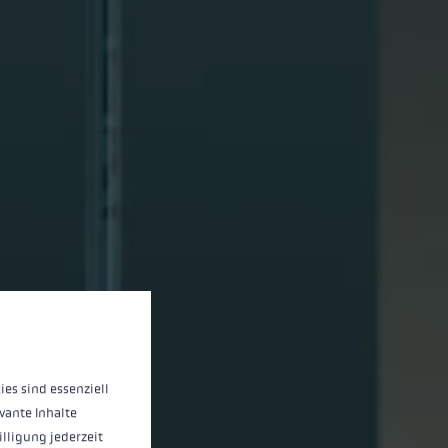
 operation of the site, while others help us to improve our offering and to d
ies sind essenziell
vante Inhalte
illigung jederzeit