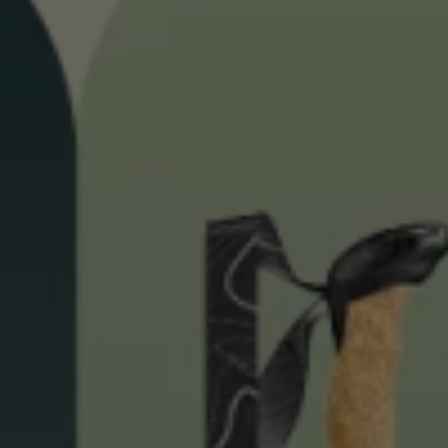
pour les d
Gants extra chauds
Trouvez vo
En savoir 