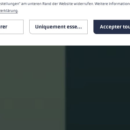
nstellungen" am unteren Rand der Website widerrufen. Weitere Informatione
zerklärung
.
rer
Uniquement essentiel
Accepter tou