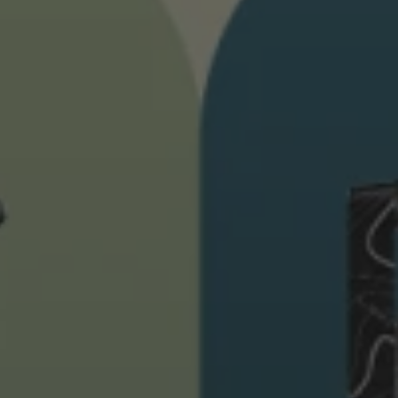
ébutants
tre taille de gants
plus →