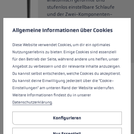
stufenlos einstellbare Schlaufe
und der Zwei-Komponenten-
Cookie-Voreinstellungen
Diese Website verwendet Cookies, um eine bestmögliche Er
Griff aus CorTec bringen deine
Power ohne Kraftverlust auf die
Allgemeine Informationen über Cookies
Straße. Das Trigger Shark 2.0
System sorgt für schnelles Lösen
Diese Website verwendet Cookies, um dir ein optimales
von Schlaufe und Griff.
Nutzungserlebnis zu bieten. Einige Cookies sind essenziell
für den Betrieb der Seite, während andere uns helfen, unser
Angebot zu verbessern und dir relevante Inhalte anzuzeigen.
Du kannst selbst entscheiden, welche Cookies du akzeptierst.
HIGHLIGHTS
Du kannst deine Einwilligung jederzeit über die "Cookie-
Einstellungen" am unteren Rand der Website widerrufen.
Griff - Schlaufe/Handschuh System
Weitere Informationen findest du in unserer
Datenschutzerklärung
.
Griff
Konfigurieren
Schlaufe