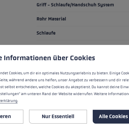
Griff - Schlaufe/Handschuh System
Rohr Material
Schlaufe
Spitze
ungen
ndet Cookies, um eine bestmögliche Erfahrung bieten zu kö
e Informationen über Cookies
Teller
ndet Cookies, um dir ein optimales Nutzungserlebnis zu bieten. Einige Cook
Verstellsystem
Seite, während andere uns helfen, unser Angebot zu verbessern und dir rele
st selbst entscheiden, welche Cookies du akzeptierst. Du kannst deine Einw
nstellungen" am unteren Rand der Website widerrufen. Weitere Informatione
ALLE EIGENSCHAFTEN
zerklärung
.
PASSENDE PRODUKTE
ieren
Nur Essentiell
Alle Cookies
Produktgalerie überspringen