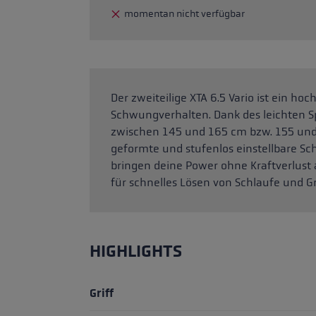
ne Handschuhgröße
momentan nicht verfügbar
hren →
Der zweiteilige XTA 6.5 Vario ist ein h
Schwungverhalten. Dank des leichten Sp
zwischen 145 und 165 cm bzw. 155 und
geformte und stufenlos einstellbare S
bringen deine Power ohne Kraftverlust a
für schnelles Lösen von Schlaufe und Gri
HIGHLIGHTS
Griff