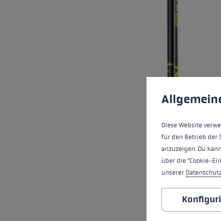
Cookie-Voreinstell
Diese Website verwe
Allgemein
Diese Website verwe
für den Betrieb der 
anzuzeigen. Du kann
über die "Cookie-Ei
unserer
Datenschut
Konfigur