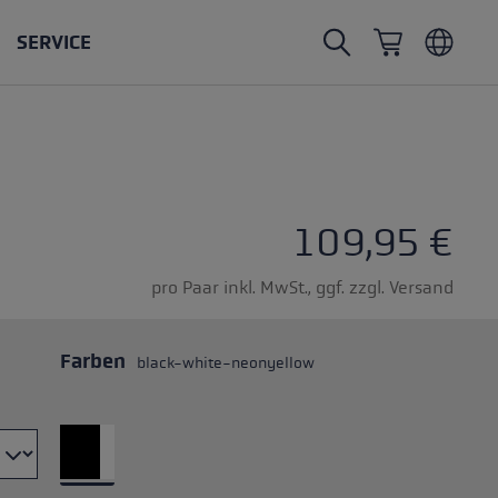
SERVICE
Nordic Walking Stöcke
Skitouren Handschuhe
Headwear
Trailrunning
Fixlänge
Wasserdichte Handschuhe
Stöcke
ternen
Vario
Fäustlinge
Handschuhe
109,95 €
Gummipuffer
Leichte Handschuhe
pro Paar inkl. MwSt., ggf. zzgl. Versand
Farben
black-white-neonyellow
öcken