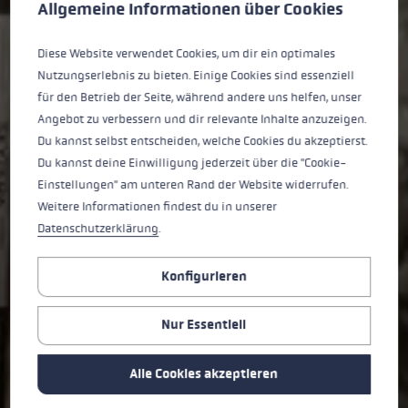
Allgemeine Informationen über Cookies
SKYTERA FX
Diese Website verwendet Cookies, um dir ein optimales
Nutzungserlebnis zu bieten. Einige Cookies sind essenziell
CARBON SL
für den Betrieb der Seite, während andere uns helfen, unser
Angebot zu verbessern und dir relevante Inhalte anzuzeigen.
Ultraleicht, höhenverstellbar und kompakt faltbar.
Du kannst selbst entscheiden, welche Cookies du akzeptierst.
Ideal für jedes Gelände und jede Tour.
Du kannst deine Einwilligung jederzeit über die "Cookie-
Einstellungen" am unteren Rand der Website widerrufen.
JETZT KAUFEN ➞
Weitere Informationen findest du in unserer
Datenschutzerklärung
.
Konfigurieren
Nur Essentiell
Alle Cookies akzeptieren