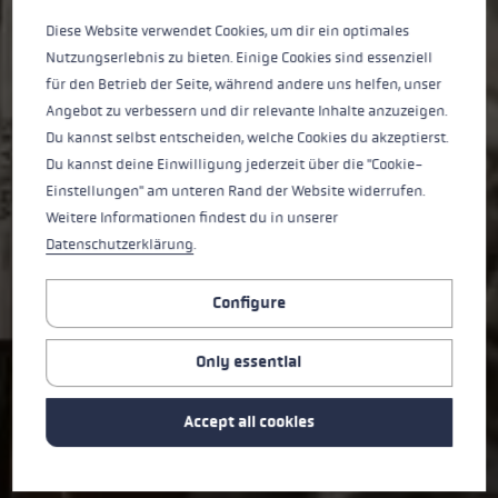
SKYTERA FX
Diese Website verwendet Cookies, um dir ein optimales
Nutzungserlebnis zu bieten. Einige Cookies sind essenziell
CARBON SL
für den Betrieb der Seite, während andere uns helfen, unser
Angebot zu verbessern und dir relevante Inhalte anzuzeigen.
Ultralight, adjustable in height and foldable.
Du kannst selbst entscheiden, welche Cookies du akzeptierst.
Ideal for any terrain and any tour.
Du kannst deine Einwilligung jederzeit über die "Cookie-
Einstellungen" am unteren Rand der Website widerrufen.
BUY NOW ➞
Weitere Informationen findest du in unserer
Datenschutzerklärung
.
Configure
Only essential
Accept all cookies