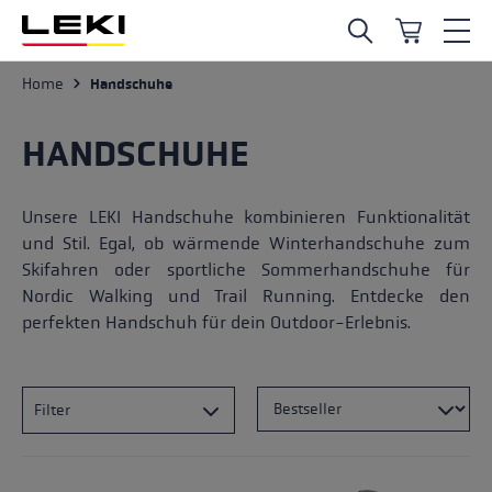
Zum Hauptinhalt springen
Home
Handschuhe
HANDSCHUHE
Unsere LEKI Handschuhe kombinieren Funktionalität
und Stil. Egal, ob wärmende Winterhandschuhe zum
Skifahren oder sportliche Sommerhandschuhe für
Nordic Walking und Trail Running. Entdecke den
perfekten Handschuh für dein Outdoor-Erlebnis.
Filter