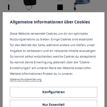
Cookie-Voreinstellungen
Diese Website verwendet Cookies, um eine bestmögliche Er
GRIFFIN PRIME 3D
GLACE 3D WOMEN MITT
Allgemeine Informationen über Cookies
164,95 €
129,95 €
Diese Website verwendet Cookies, um dir ein optimales
Nutzungserlebnis zu bieten. Einige Cookies sind essenziell
Durchschnittliche Bewertung von 5 von 5 Sternen
Durchschnittliche Bewertung
Sizerun:
6.0 - 8.5 (halbe
Sizerun:
7.0 - 11.0 (halbe
für den Betrieb der Seite, während andere uns helfen, unser
Größen)
Größen)
Wärmelevel:
****** Extra
Angebot zu verbessern und dir relevante Inhalte anzuzeigen.
Wärmelevel:
**** Warm
Warm +
Du kannst selbst entscheiden, welche Cookies du akzeptierst.
Du kannst deine Einwilligung jederzeit über die "Cookie-
Einstellungen" am unteren Rand der Website widerrufen.
Weitere Informationen findest du in unserer
Datenschutzerklärung
.
Konfigurieren
Nur Essentiell