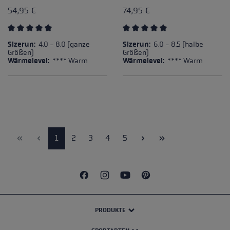
54,95 €
74,95 €
Durchschnittliche Bewertung von 4.75 von 5 Sternen
Durchschnittliche Bewertung
Sizerun:
4.0 - 8.0 (ganze
Sizerun:
6.0 - 8.5 (halbe
Größen)
Größen)
Wärmelevel:
**** Warm
Wärmelevel:
**** Warm
Seite
Seite
Seite
Seite
Seite
1
2
3
4
5
PRODUKTE