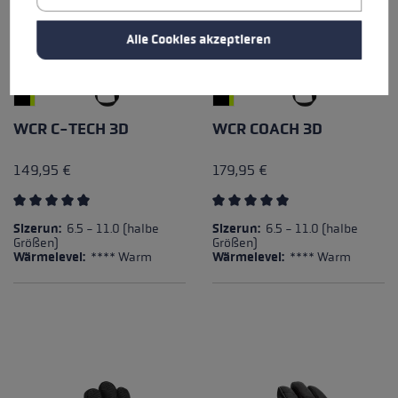
Alle Cookies akzeptieren
WCR C-TECH 3D
WCR COACH 3D
149,95 €
179,95 €
Durchschnittliche Bewertung von 4.67 von 5 Sternen
Durchschnittliche Bewertung
Sizerun:
6.5 - 11.0 (halbe
Sizerun:
6.5 - 11.0 (halbe
Größen)
Größen)
Wärmelevel:
**** Warm
Wärmelevel:
**** Warm