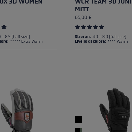
OX 3D WOMEN
WCR TEAM 3D JUN
MITT
65,00 €
e media di 5 su 5 stelle
Valutazione media di 5 su 5
 - 8.5 (half size)
Sizerun:
4.0 - 8.0 (full size)
alore:
***** Extra Warm
Livello di calore:
**** Warm