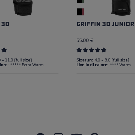
 3D
GRIFFIN 3D JUNIOR
55,00 €
e media di 4.67 su 5 stelle
Valutazione media di 4.75 s
 - 11.0 (full size)
Sizerun:
4.0 - 8.0 (full size)
alore:
***** Extra Warm
Livello di calore:
**** Warm