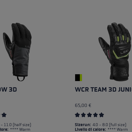
OW 3D
WCR TEAM 3D JUN
65,00 €
e media di 5 su 5 stelle
Valutazione media di 4.5 su
 - 11.0 (half size)
Sizerun:
4.0 - 8.0 (full size)
alore:
**** Warm
Livello di calore:
**** Warm