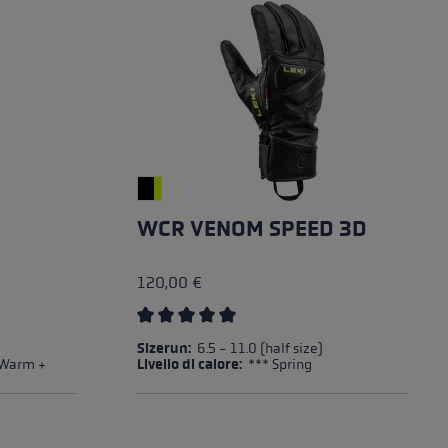
o
WCR VENOM SPEED 3D
120,00 €
 5 stelle
Valutazione media di 5 su 5 stelle
Sizerun:
6.5 - 11.0 (half size)
 Warm +
Livello di calore:
*** Spring