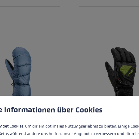
okie
zza i cookie per garantire la migliore esperienza possibile.
Ulte
e Informationen über Cookies
3D WOMEN MITT
WCR C-TECH 3D
ndet Cookies, um dir ein optimales Nutzungserlebnis zu bieten. Einige Cook
150,00 €
Seite, während andere uns helfen, unser Angebot zu verbessern und dir rele