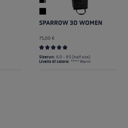
SPARROW 3D WOMEN
75,00 €
u 5 stelle
Valutazione media di 5 su 5 stelle
Sizerun:
6.0 - 8.5 (half size)
Livello di calore:
**** Warm