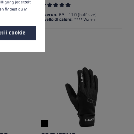
illigung jederzeit
n findest du in
u 5 stelle
Valutazione media di 5 su 5 stelle
Sizerun:
6.5 - 11.0 (half size)
Livello di calore:
**** Warm
ti i cookie