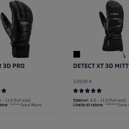
Accessori e pezzi di ricambi
king: la tecnica corretta per
nti
a taglia di guanti
più →
 3D PRO
DETECT XT 3D MITT
120,00 €
e media di 4.57 su 5 stelle
Valutazione media di 4.5 su
 - 11.0 (full size)
Sizerun:
6.0 - 11.0 (full size)
alore:
***** Extra Warm
Livello di calore:
****** Extra