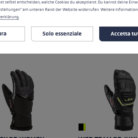
st selbst entscheiden, welche Cookies du akzeptierst. Du kannst deine Einw
nstellungen" am unteren Rand der Website widerrufen. Weitere Informatione
e media di 5 su 5 stelle
Valutazione media di 4.67 s
 - 8.5 (half size)
Sizerun:
6.5 - 11.0 (half size)
zerklärung
.
alore:
****** Extra Warm +
Livello di calore:
**** Warm
ura
Solo essenziale
Accetta tut