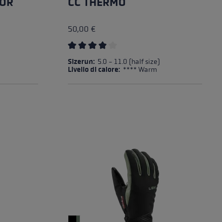
IOR
CC THERMO
50,00 €
 stelle
Valutazione media di 4 su 5 stelle
Sizerun:
5.0 - 11.0 (half size)
Livello di calore:
**** Warm