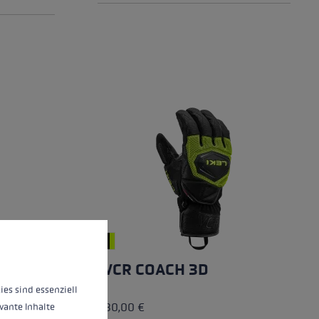
riori informazioni...
WCR COACH 3D
ies sind essenziell
180,00 €
vante Inhalte