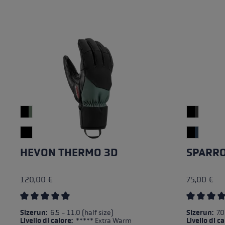
HEVON THERMO 3D
SPARR
120,00 €
75,00 €
Valutazione media di 4.82 su 5 stelle
Valutazion
Sizerun:
6.5 - 11.0 (half size)
Sizerun:
7.0
Livello di calore:
***** Extra Warm
Livello di c