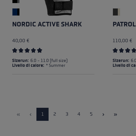
NORDIC ACTIVE SHARK
PATROL
40,00 €
110,00 €
Valutazione media di 4.8 su 5 stelle
Valutazion
Sizerun:
6.0 - 11.0 (full size)
Sizerun:
6.0
Livello di calore:
* Summer
Livello di c
Pagina
Pagina
Pagina
Pagina
Pagina
1
2
3
4
5