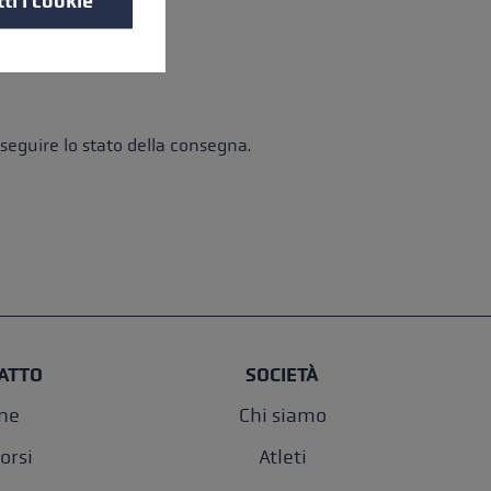
ti i cookie
seguire lo stato della consegna.
ATTO
SOCIETÀ
one
Chi siamo
orsi
Atleti