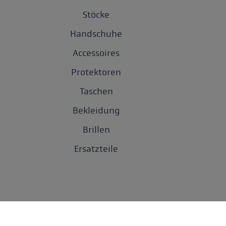
Stöcke
Handschuhe
Accessoires
Protektoren
Taschen
Bekleidung
Brillen
Ersatzteile
Datenschu