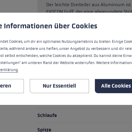
Der leichte Dreiteiler aus Aluminium i
EVOCON Griff, der eine abgerundete St
ungen
ndet Cookies, um eine bestmögliche Erfahrung bieten zu kö
Dank des einfachen Verstellsystems kan
e Informationen über Cookies
Länge einstellen.
ndet Cookies, um dir ein optimales Nutzungserlebnis zu bieten. Einige Cook
Seite, während andere uns helfen, unser Angebot zu verbessern und dir rele
HIGHLIGHTS
st selbst entscheiden, welche Cookies du akzeptierst. Du kannst deine Einw
nstellungen" am unteren Rand der Website widerrufen. Weitere Informatione
zerklärung
.
Griff
ieren
Nur Essentiell
Alle Cookies
Griff - Schlaufe/Handschuh System
Rohr Material
Schlaufe
Spitze