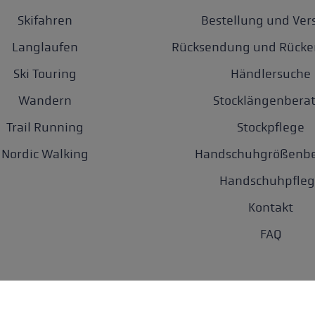
Skifahren
Bestellung und Ver
Langlaufen
Rücksendung und Rücke
Ski Touring
Händlersuche
Wandern
Stocklängenberat
Trail Running
Stockpflege
Nordic Walking
Handschuhgrößenbe
Handschuhpfleg
Kontakt
FAQ
tz
AGB
Barrierefreiheit
Cookie-Einstellungen
Newsletter