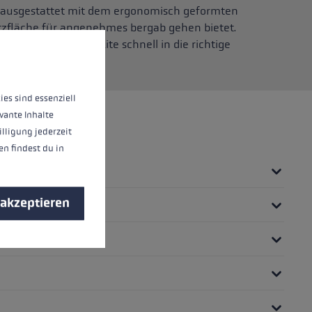
st ausgestattet mit dem ergonomisch geformten
ützfläche für angenehmes bergab gehen bietet.
nnen.
Mehr Informationen ...
n man den Legacy Lite schnell in die richtige
ies sind essenziell
vante Inhalte
illigung jederzeit
n findest du in
 akzeptieren