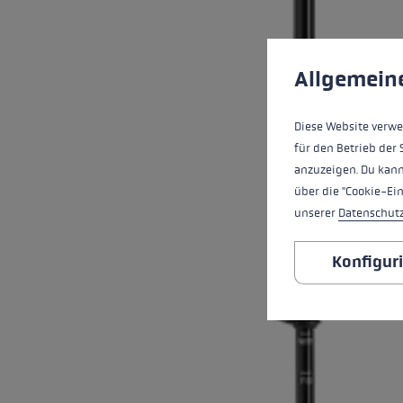
Cookie-Voreinstell
Diese Website verwe
Allgemein
Diese Website verwe
für den Betrieb der 
anzuzeigen. Du kann
über die "Cookie-Ei
unserer
Datenschut
Konfigur