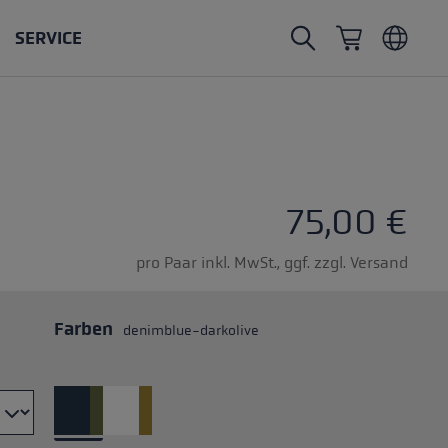
SERVICE
Nordic Walking Stöcke
Skitouren Handschuhe
Headwear
Trailrunning
Fixlänge
Wasserdichte Handschuhe
Stöcke
Vario
Fäustlinge
Handschuhe
75,00 €
Gummipuffer
Leichte Handschuhe
pro Paar inkl. MwSt., ggf. zzgl. Versand
Farben
denimblue-darkolive
öcken