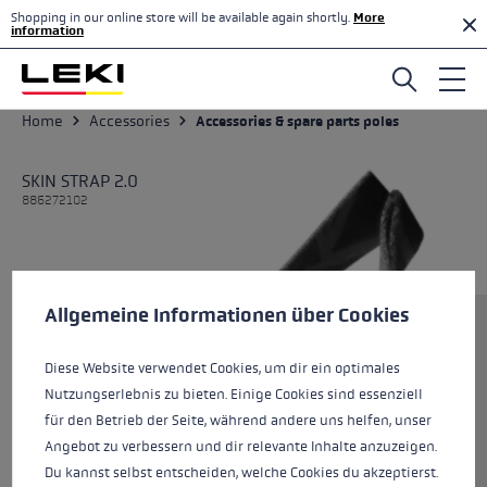
Shopping in our online store will be available again shortly.
More
Skip to main content
information
Home
Accessories
Accessories & spare parts poles
SKIN STRAP 2.0
886272102
Cookie preferences
This website uses cookies to give you the best possible experience. Some c
Allgemeine Informationen über Cookies
Size
Diese Website verwendet Cookies, um dir ein optimales
Nutzungserlebnis zu bieten. Einige Cookies sind essenziell
Colours
black-white
für den Betrieb der Seite, während andere uns helfen, unser
Angebot zu verbessern und dir relevante Inhalte anzuzeigen.
Du kannst selbst entscheiden, welche Cookies du akzeptierst.