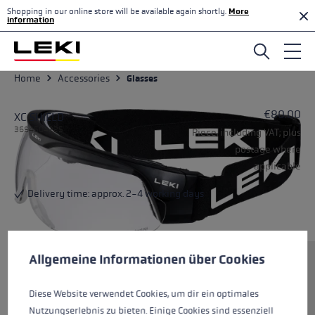
Shopping in our online store will be available again shortly.
More
Skip to main content
information
Home
Accessories
Glasses
€80.00
XC SHIELD
3694504225
Piece, including VAT; plus
postage where
applicable
Delivery time: approx. 2-4 working days
Cookie preferences
This website uses cookies to give you the best possible experience. Some c
Allgemeine Informationen über Cookies
Size
Diese Website verwendet Cookies, um dir ein optimales
Nutzungserlebnis zu bieten. Einige Cookies sind essenziell