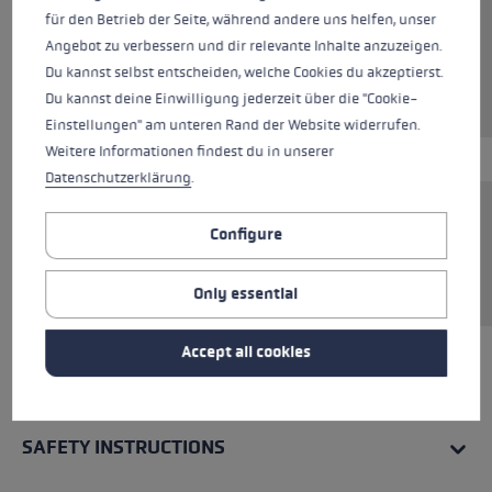
Colours
black-transparent
für den Betrieb der Seite, während andere uns helfen, unser
Angebot zu verbessern und dir relevante Inhalte anzuzeigen.
Du kannst selbst entscheiden, welche Cookies du akzeptierst.
Du kannst deine Einwilligung jederzeit über die "Cookie-
Einstellungen" am unteren Rand der Website widerrufen.
Weitere Informationen findest du in unserer
Datenschutzerklärung
.
Sporty goggles featuring durable, scratch-
Configure
proof, impact-resistant polycarbonate lenses
designed with a UV 400 coating.
Only essential
Accept all cookies
ALL FEATURES
SAFETY INSTRUCTIONS